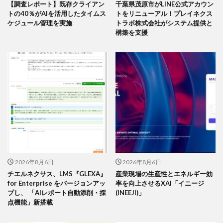
【調査レポート】既存クライアン
千葉県茂原市がLINE公式アカウン
トの40％がAIを活用したタイムス
トをリニューアル！プレイネクス
ケジュール管理を実施
トラボ株式会社がシステム提供と
構築を支援
2026年8月6日
2026年8月6日
チエルネクサス、LMS『GLEXA』
産業現場の生産性とエネルギー効
for Enterprise をバージョンアッ
率を向上させるXAI「イニージ
プし、 「AIレポート自動添削・採
(INEEJI)」
点機能」新搭載