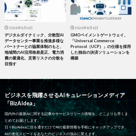
2026年8月6日
2026年8月6日
デジタルダイナミック、分散型AI
GMOペイメントゲートウェイ、
データセンター事業を推進多様な
「Universal Commerce
パートナーとの協業体制のもと、
Protocol（UCP）」の仕様を採用
地域間のAI活用格差是正、電力消
した独自の決済ソリューションを
費の最適化、災害リスクの分散を
構築
目指す
ビジネスを飛躍させるAIキュレーションメディア
「BizAIdea」
国内外の最新AIに関する記事やサービスリリース情報を、どこよりも早くま
とめてお届けします。
日々BizAIdeaに目を通すだけでAIの最新情報を手軽にキャッチアップでき、
AIの進化スピードをあなたのビジネスの強みに変えます。