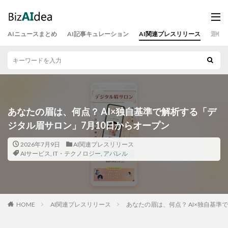
AIニュースまとめ
AI記事キュレーション
AI関連プレスリリース
運営
あなたの眉は、何点？ AI×独自基準で解析する「デ
ジタル眉サロン」7月10日からオープン
2026年7月9日
AI関連プレスリリース
AIサービス
,
IT・テクノロジー
,
アパレル
HOME
AI関連プレスリリース
あなたの眉は、何点？ AI×独自基準