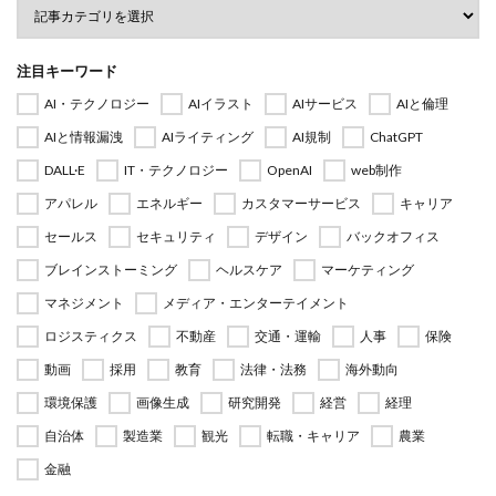
注目キーワード
AI・テクノロジー
AIイラスト
AIサービス
AIと倫理
AIと情報漏洩
AIライティング
AI規制
ChatGPT
DALL·E
IT・テクノロジー
OpenAI
web制作
アパレル
エネルギー
カスタマーサービス
キャリア
セールス
セキュリティ
デザイン
バックオフィス
ブレインストーミング
ヘルスケア
マーケティング
マネジメント
メディア・エンターテイメント
ロジスティクス
不動産
交通・運輸
人事
保険
動画
採用
教育
法律・法務
海外動向
環境保護
画像生成
研究開発
経営
経理
自治体
製造業
観光
転職・キャリア
農業
金融