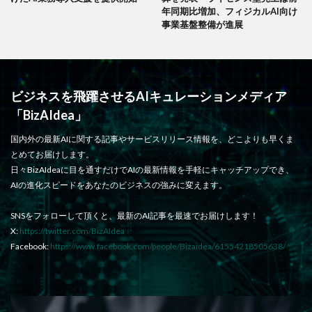
年同期比増加、フィジカルAI向け
事業基盤整備が進展
ビジネスを飛躍させるAIキュレーションメディア
「BizAIdea」
国内外の最新AIに関する記事やサービスリリース情報を、どこよりも早くま
とめてお届けします。
日々BizAIdeaに目を通すだけでAIの最新情報を手軽にキャッチアップでき、
AIの進化スピードをあなたのビジネスの強みに変えます。
SNSをフォローして頂くと、最新のAI記事を最速でお届けします！
X:
https://twitter.com/BizAIdea
Facebook:
https://www.facebook.com/people/Bizaidea/61554218505638/