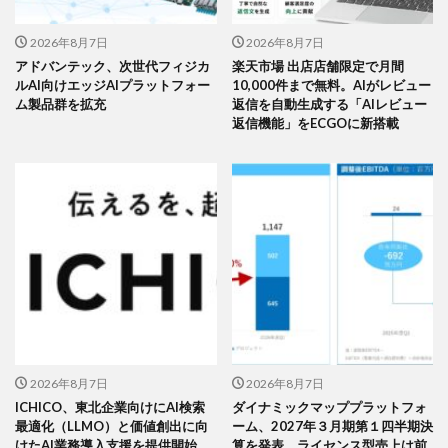
2026年8月7日
2026年8月7日
アドバンテック、次世代フィジカ
楽天市場 出店店舗限定で月間
ルAI向けエッジAIプラットフォー
10,000件まで無料。AIがレビュー
ム製品群を拡充
返信を自動生成する「AIレビュー
返信機能」をECGOに新搭載
2026年8月7日
2026年8月7日
ICHICO、東北企業向けにAI検索
ダイナミックマッププラットフォ
最適化（LLMO）と価値創出に向
ーム、2027年３月期第１四半期決
けたAI業務導入支援を提供開始
算を発表 ライセンス型売上は前