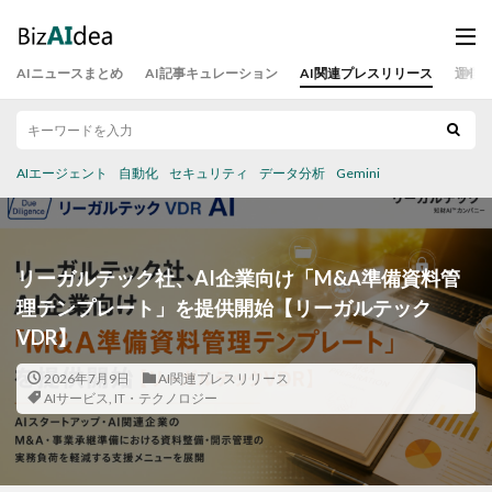
AIニュースまとめ
AI記事キュレーション
AI関連プレスリリース
運営
AIエージェント
自動化
セキュリティ
データ分析
Gemini
リーガルテック社、AI企業向け「M&A準備資料管
理テンプレート」を提供開始【リーガルテック
VDR】
2026年7月9日
AI関連プレスリリース
AIサービス
,
IT・テクノロジー