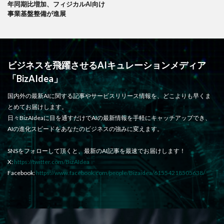
年同期比増加、フィジカルAI向け
事業基盤整備が進展
ビジネスを飛躍させるAIキュレーションメディア
「BizAIdea」
国内外の最新AIに関する記事やサービスリリース情報を、どこよりも早くま
とめてお届けします。
日々BizAIdeaに目を通すだけでAIの最新情報を手軽にキャッチアップでき、
AIの進化スピードをあなたのビジネスの強みに変えます。
SNSをフォローして頂くと、最新のAI記事を最速でお届けします！
X:
https://twitter.com/BizAIdea
Facebook:
https://www.facebook.com/people/Bizaidea/61554218505638/