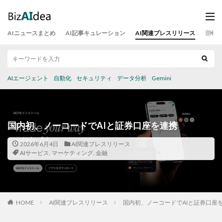
AIニュースまとめ
AI記事キュレーション
AI関連プレスリリース
運営
AIエージェント
自動化
セキュリティ
データ分析
Gemini
国内初、ノーコードでAIと証券口座を連携
2026年6月4日
AI関連プレスリリース
AIサービス
,
マーケティング
,
金融
HOME
AI関連プレスリリース
国内初、ノーコードでAIと証券口座