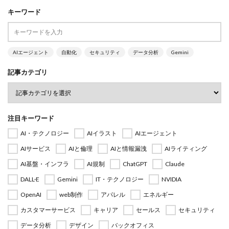
キーワード
AIエージェント
自動化
セキュリティ
データ分析
Gemini
記事カテゴリ
注目キーワード
AI・テクノロジー
AIイラスト
AIエージェント
AIサービス
AIと倫理
AIと情報漏洩
AIライティング
AI基盤・インフラ
AI規制
ChatGPT
Claude
DALL·E
Gemini
IT・テクノロジー
NVIDIA
OpenAI
web制作
アパレル
エネルギー
カスタマーサービス
キャリア
セールス
セキュリティ
データ分析
デザイン
バックオフィス