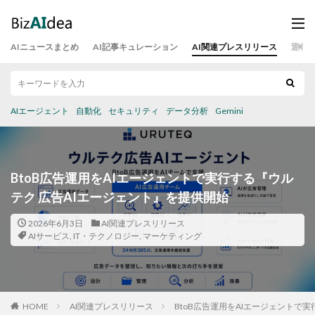
AIニュースまとめ
AI記事キュレーション
AI関連プレスリリース
運営
AIエージェント
自動化
セキュリティ
データ分析
Gemini
BtoB広告運用をAIエージェントで実行する『ウル
テク 広告AIエージェント』を提供開始
2026年6月3日
AI関連プレスリリース
AIサービス
,
IT・テクノロジー
,
マーケティング
HOME
AI関連プレスリリース
BtoB広告運用をAIエージェントで