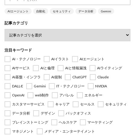
AIエージェント
自動化
セキュリティ
データ分析
Gemini
記事カテゴリ
注目キーワード
AI・テクノロジー
AIイラスト
AIエージェント
AIサービス
AIと倫理
AIと情報漏洩
AIライティング
AI基盤・インフラ
AI規制
ChatGPT
Claude
DALL·E
Gemini
IT・テクノロジー
NVIDIA
OpenAI
web制作
アパレル
エネルギー
カスタマーサービス
キャリア
セールス
セキュリティ
データ分析
デザイン
バックオフィス
ブレインストーミング
ヘルスケア
マーケティング
マネジメント
メディア・エンターテイメント