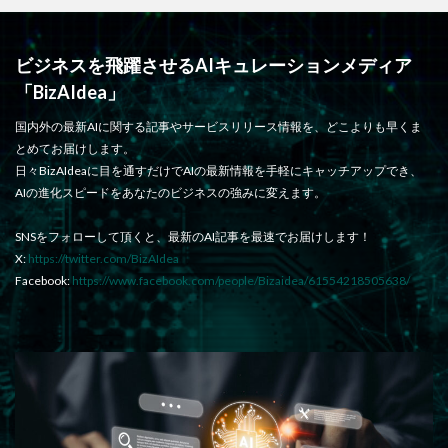
ビジネスを飛躍させるAIキュレーションメディア
「BizAIdea」
国内外の最新AIに関する記事やサービスリリース情報を、どこよりも早くま
とめてお届けします。
日々BizAIdeaに目を通すだけでAIの最新情報を手軽にキャッチアップでき、
AIの進化スピードをあなたのビジネスの強みに変えます。
SNSをフォローして頂くと、最新のAI記事を最速でお届けします！
X:
https://twitter.com/BizAIdea
Facebook:
https://www.facebook.com/people/Bizaidea/61554218505638/