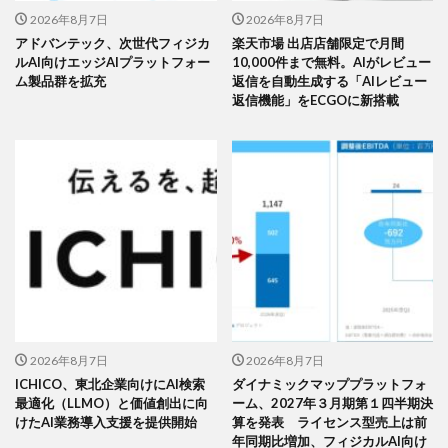
2026年8月7日
2026年8月7日
アドバンテック、次世代フィジカ
楽天市場 出店店舗限定で月間
ルAI向けエッジAIプラットフォー
10,000件まで無料。AIがレビュー
ム製品群を拡充
返信を自動生成する「AIレビュー
返信機能」をECGOに新搭載
2026年8月7日
2026年8月7日
ICHICO、東北企業向けにAI検索
ダイナミックマッププラットフォ
最適化（LLMO）と価値創出に向
ーム、2027年３月期第１四半期決
けたAI業務導入支援を提供開始
算を発表 ライセンス型売上は前
年同期比増加、フィジカルAI向け