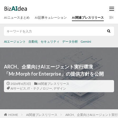
AIニュースまとめ
AI記事キュレーション
AI関連プレスリリース
運営
AIエージェント
自動化
セキュリティ
データ分析
Gemini
ARCH、企業向けAIエージェント実行環境
「Mr.Morph for Enterprise」の提供方針を公開
2026年6月3日
AI関連プレスリリース
AIサービス
,
IT・テクノロジー
,
デザイン
HOME
AI関連プレスリリース
ARCH、企業向けAIエージェント実行環境「