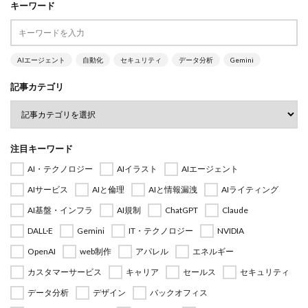
キーワード
AIエージェント
自動化
セキュリティ
データ分析
Gemini
記事カテゴリ
注目キーワード
AI・テクノロジー
AIイラスト
AIエージェント
AIサービス
AIと倫理
AIと情報漏洩
AIライティング
AI基盤・インフラ
AI規制
ChatGPT
Claude
DALL·E
Gemini
IT・テクノロジー
NVIDIA
OpenAI
web制作
アパレル
エネルギー
カスタマーサービス
キャリア
セールス
セキュリティ
データ分析
デザイン
バックオフィス