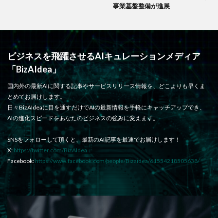
事業基盤整備が進展
ビジネスを飛躍させるAIキュレーションメディア
「BizAIdea」
国内外の最新AIに関する記事やサービスリリース情報を、どこよりも早くま
とめてお届けします。
日々BizAIdeaに目を通すだけでAIの最新情報を手軽にキャッチアップでき、
AIの進化スピードをあなたのビジネスの強みに変えます。
SNSをフォローして頂くと、最新のAI記事を最速でお届けします！
X:
https://twitter.com/BizAIdea
Facebook:
https://www.facebook.com/people/Bizaidea/61554218505638/