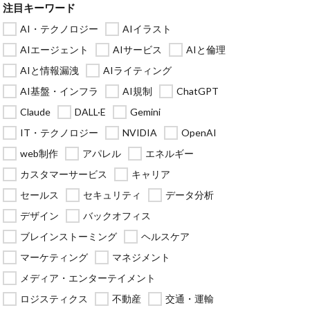
注目キーワード
AI・テクノロジー
AIイラスト
AIエージェント
AIサービス
AIと倫理
AIと情報漏洩
AIライティング
AI基盤・インフラ
AI規制
ChatGPT
Claude
DALL·E
Gemini
IT・テクノロジー
NVIDIA
OpenAI
web制作
アパレル
エネルギー
カスタマーサービス
キャリア
セールス
セキュリティ
データ分析
デザイン
バックオフィス
ブレインストーミング
ヘルスケア
マーケティング
マネジメント
メディア・エンターテイメント
ロジスティクス
不動産
交通・運輸