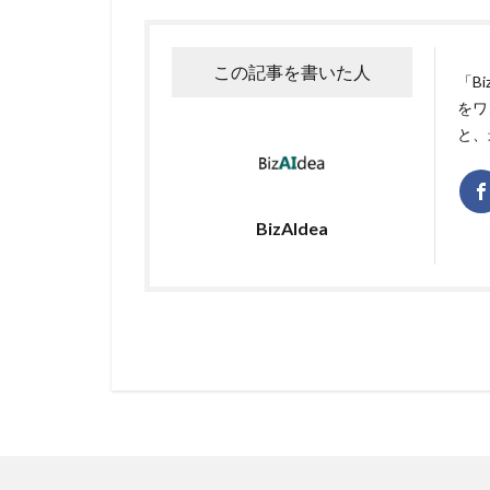
この記事を書いた人
「B
をワ
と、
BizAIdea