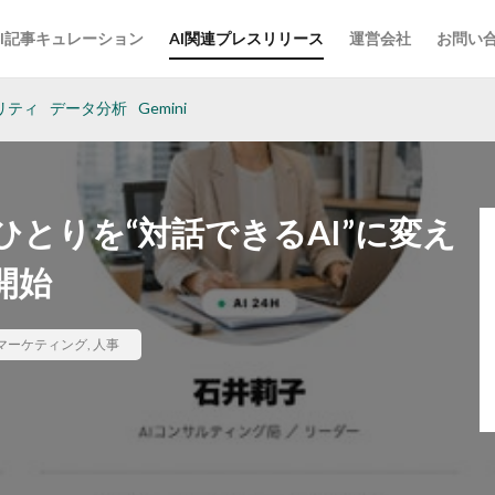
AI記事キュレーション
AI関連プレスリリース
運営会社
お問い
リティ
データ分析
Gemini
とりを“対話できるAI”に変え
開始
マーケティング
,
人事