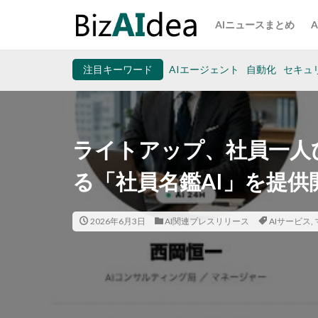
AIニュースまとめ
注目キーワード
AIエージェント
自動化
セキュ
ライトアップ、社員一人ひ
る「社員名鑑AI」を提供
2026年6月3日
AI関連プレスリリース
AIサービス
,