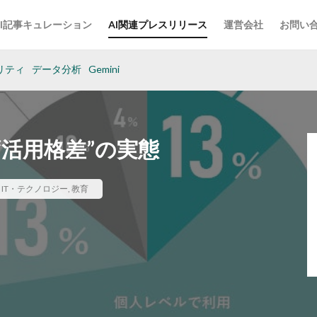
AI記事キュレーション
AI関連プレスリリース
運営会社
お問い
リティ
データ分析
Gemini
“活用格差”の実態
,
IT・テクノロジー
,
教育