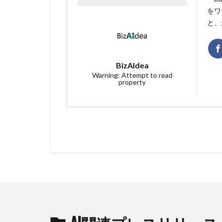
をワ
と、
BizAIdea
Warning: Attempt to read
property