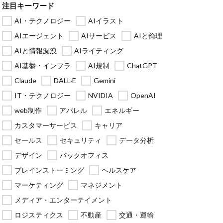
注目キーワード
AI・テクノロジー
AIイラスト
AIエージェント
AIサービス
AIと倫理
AIと情報漏洩
AIライティング
AI基盤・インフラ
AI規制
ChatGPT
Claude
DALL·E
Gemini
IT・テクノロジー
NVIDIA
OpenAI
web制作
アパレル
エネルギー
カスタマーサービス
キャリア
セールス
セキュリティ
データ分析
デザイン
バックオフィス
ブレインストーミング
ヘルスケア
マーケティング
マネジメント
メディア・エンターテイメント
ロジスティクス
不動産
交通・運輸