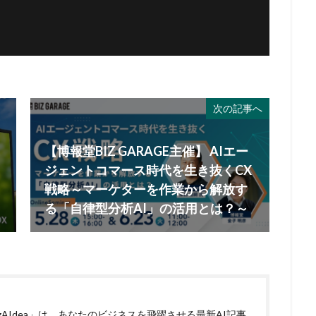
次の記事へ
【博報堂BIZ GARAGE主催】 AIエー
ジェントコマース時代を生き抜くCX
戦略～マーケターを作業から解放す
る「自律型分析AI」の活用とは？～
izAIdea」は、あなたのビジネスを飛躍させる最新AI記事