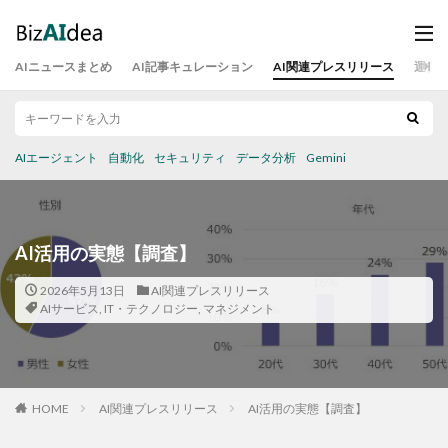
AIニュースまとめ
AI記事キュレーション
AI関連プレスリリース
運営
AIエージェント
自動化
セキュリティ
データ分析
Gemini
AI活用の実態【調査】
2026年5月13日
AI関連プレスリリース
AIサービス
,
IT・テクノロジー
,
マネジメント
HOME
AI関連プレスリリース
AI活用の実態【調査】