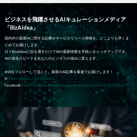
ビジネスを飛躍させるAIキュレーションメディア
「BizAIdea」
国内外の最新AIに関する記事やサービスリリース情報を、どこよりも早くま
とめてお届けします。
日々BizAIdeaに目を通すだけでAIの最新情報を手軽にキャッチアップでき、
AIの進化スピードをあなたのビジネスの強みに変えます。
SNSをフォローして頂くと、最新のAI記事を最速でお届けします！
X:
https://twitter.com/BizAIdea
Facebook:
https://www.facebook.com/people/Bizaidea/61554218505638/