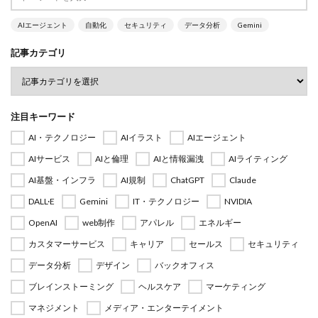
AIエージェント
自動化
セキュリティ
データ分析
Gemini
記事カテゴリ
注目キーワード
AI・テクノロジー
AIイラスト
AIエージェント
AIサービス
AIと倫理
AIと情報漏洩
AIライティング
AI基盤・インフラ
AI規制
ChatGPT
Claude
DALL·E
Gemini
IT・テクノロジー
NVIDIA
OpenAI
web制作
アパレル
エネルギー
カスタマーサービス
キャリア
セールス
セキュリティ
データ分析
デザイン
バックオフィス
ブレインストーミング
ヘルスケア
マーケティング
マネジメント
メディア・エンターテイメント