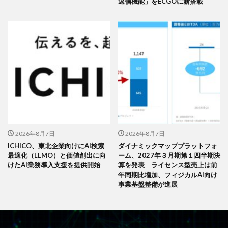
返信機能」をECGOに新搭載
2026年8月7日
2026年8月7日
ICHICO、東北企業向けにAI検索
ダイナミックマッププラットフォ
最適化（LLMO）と価値創出に向
ーム、2027年３月期第１四半期決
けたAI業務導入支援を提供開始
算を発表 ライセンス型売上は前
年同期比増加、フィジカルAI向け
事業基盤整備が進展