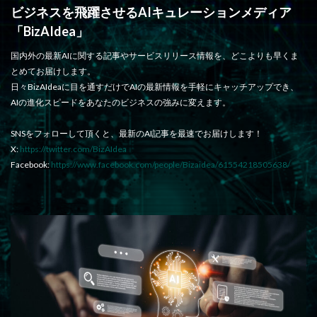
ビジネスを飛躍させるAIキュレーションメディア
「BizAIdea」
国内外の最新AIに関する記事やサービスリリース情報を、どこよりも早くま
とめてお届けします。
日々BizAIdeaに目を通すだけでAIの最新情報を手軽にキャッチアップでき、
AIの進化スピードをあなたのビジネスの強みに変えます。
SNSをフォローして頂くと、最新のAI記事を最速でお届けします！
X:
https://twitter.com/BizAIdea
Facebook:
https://www.facebook.com/people/Bizaidea/61554218505638/