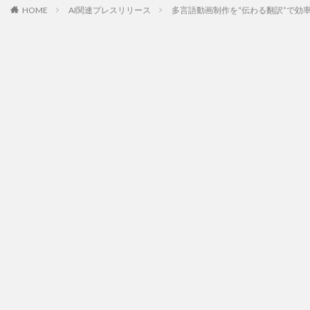
HOME
AI関連プレスリリース
多言語動画制作を“伝わる翻訳”で効率化す