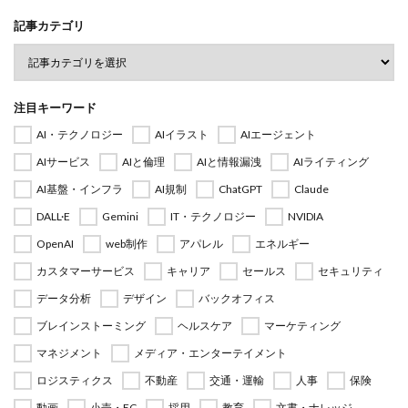
記事カテゴリ
注目キーワード
AI・テクノロジー
AIイラスト
AIエージェント
AIサービス
AIと倫理
AIと情報漏洩
AIライティング
AI基盤・インフラ
AI規制
ChatGPT
Claude
DALL·E
Gemini
IT・テクノロジー
NVIDIA
OpenAI
web制作
アパレル
エネルギー
カスタマーサービス
キャリア
セールス
セキュリティ
データ分析
デザイン
バックオフィス
ブレインストーミング
ヘルスケア
マーケティング
マネジメント
メディア・エンターテイメント
ロジスティクス
不動産
交通・運輸
人事
保険
動画
小売・EC
採用
教育
文書・ナレッジ