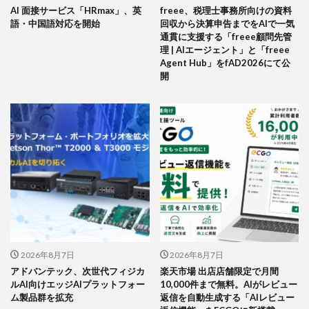
AI 面接サービス「HRmax」、英
freee、税理士事務所向けの資料
語・中国語対応を開始
回収から決算申告までをAIで一気
通貫に支援する「freee顧問先管
理 | AIエージェント」と「freee
Agent Hub」をfAD2026にて公
開
2026年8月7日
2026年8月7日
アドバンテック、次世代フィジカ
楽天市場 出店店舗限定で月間
ルAI向けエッジAIプラットフォー
10,000件まで無料。AIがレビュー
ム製品群を拡充
返信を自動生成する「AIレビュー