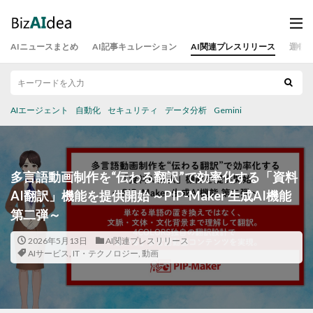
AIニュースまとめ
AI記事キュレーション
AI関連プレスリリース
運営
AIエージェント
自動化
セキュリティ
データ分析
Gemini
多言語動画制作を“伝わる翻訳”で効率化する「資料
AI翻訳」機能を提供開始 ～PIP-Maker 生成AI機能
第二弾～
2026年5月13日
AI関連プレスリリース
AIサービス
,
IT・テクノロジー
,
動画