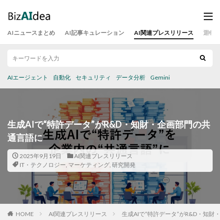
AIニュースまとめ
AI記事キュレーション
AI関連プレスリリース
運営
AIエージェント
自動化
セキュリティ
データ分析
Gemini
生成AIで“特許データ”がR&D・知財・企画部門の共
通言語に
2025年9月19日
AI関連プレスリリース
IT・テクノロジー
,
マーケティング
,
研究開発
HOME
AI関連プレスリリース
生成AIで“特許データ”がR&D・知