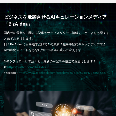
ビジネスを飛躍させるAIキュレーションメディア
「BizAIdea」
国内外の最新AIに関する記事やサービスリリース情報を、どこよりも早くま
とめてお届けします。
日々BizAIdeaに目を通すだけでAIの最新情報を手軽にキャッチアップでき、
AIの進化スピードをあなたのビジネスの強みに変えます。
SNSをフォローして頂くと、最新のAI記事を最速でお届けします！
X:
https://twitter.com/BizAIdea
Facebook:
https://www.facebook.com/people/Bizaidea/61554218505638/