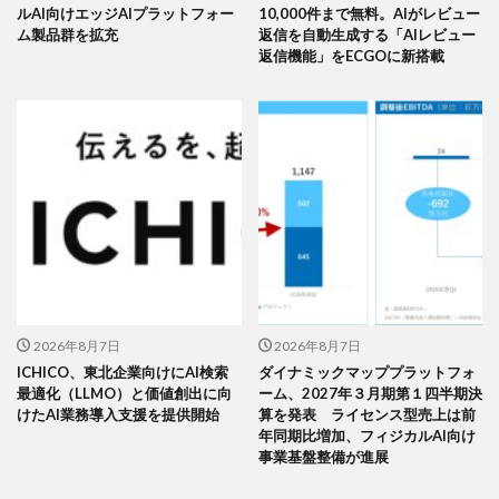
ルAI向けエッジAIプラットフォー
10,000件まで無料。AIがレビュー
ム製品群を拡充
返信を自動生成する「AIレビュー
返信機能」をECGOに新搭載
2026年8月7日
2026年8月7日
ICHICO、東北企業向けにAI検索
ダイナミックマッププラットフォ
最適化（LLMO）と価値創出に向
ーム、2027年３月期第１四半期決
けたAI業務導入支援を提供開始
算を発表 ライセンス型売上は前
年同期比増加、フィジカルAI向け
事業基盤整備が進展