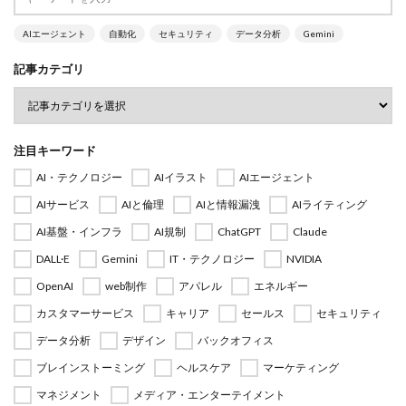
AIエージェント
自動化
セキュリティ
データ分析
Gemini
記事カテゴリ
注目キーワード
AI・テクノロジー
AIイラスト
AIエージェント
AIサービス
AIと倫理
AIと情報漏洩
AIライティング
AI基盤・インフラ
AI規制
ChatGPT
Claude
DALL·E
Gemini
IT・テクノロジー
NVIDIA
OpenAI
web制作
アパレル
エネルギー
カスタマーサービス
キャリア
セールス
セキュリティ
データ分析
デザイン
バックオフィス
ブレインストーミング
ヘルスケア
マーケティング
マネジメント
メディア・エンターテイメント