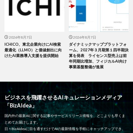
2026年8月7日
2026年8月7日
ICHICO、東北企業向けにAI検索
ダイナミックマッププラットフォ
最適化（LLMO）と価値創出に向
ーム、2027年３月期第１四半期決
けたAI業務導入支援を提供開始
算を発表 ライセンス型売上は前
年同期比増加、フィジカルAI向け
事業基盤整備が進展
ビジネスを飛躍させるAIキュレーションメディア
「BizAIdea」
国内外の最新AIに関する記事やサービスリリース情報を、どこよりも早くま
とめてお届けします。
日々BizAIdeaに目を通すだけでAIの最新情報を手軽にキャッチアップでき、