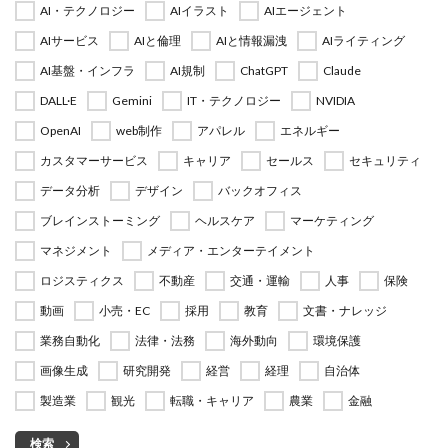
AI・テクノロジー
AIイラスト
AIエージェント
AIサービス
AIと倫理
AIと情報漏洩
AIライティング
AI基盤・インフラ
AI規制
ChatGPT
Claude
DALL·E
Gemini
IT・テクノロジー
NVIDIA
OpenAI
web制作
アパレル
エネルギー
カスタマーサービス
キャリア
セールス
セキュリティ
データ分析
デザイン
バックオフィス
ブレインストーミング
ヘルスケア
マーケティング
マネジメント
メディア・エンターテイメント
ロジスティクス
不動産
交通・運輸
人事
保険
動画
小売・EC
採用
教育
文書・ナレッジ
業務自動化
法律・法務
海外動向
環境保護
画像生成
研究開発
経営
経理
自治体
製造業
観光
転職・キャリア
農業
金融
検索