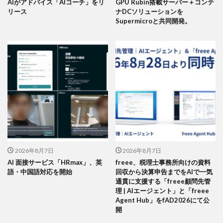
AIがアドバイス「AIコーチ」をリ
GPU Rubin搭載サーバー＋コンテ
リース
ナDCソリューションを
Supermicroと共同開発。
2026年8月7日
2026年8月7日
AI 面接サービス「HRmax」、英
freee、税理士事務所向けの資料
語・中国語対応を開始
回収から決算申告までをAIで一気
通貫に支援する「freee顧問先管
理 | AIエージェント」と「freee
Agent Hub」をfAD2026にて公
開