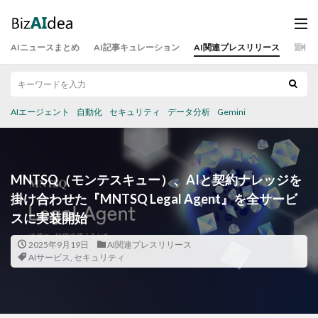
AIニュースまとめ
AI記事キュレーション
AI関連プレスリリース
運営
AIエージェント
自動化
セキュリティ
データ分析
Gemini
MNTSQ（モンテスキュー）、AIと契約ナレッジを
掛け合わせた『MNTSQ Legal Agent』を全サービ
スに実装開始
2025年9月19日
AI関連プレスリリース
AIサービス
,
セキュリティ