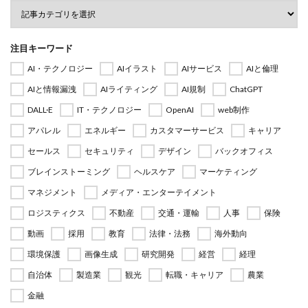
注目キーワード
AI・テクノロジー
AIイラスト
AIサービス
AIと倫理
AIと情報漏洩
AIライティング
AI規制
ChatGPT
DALL·E
IT・テクノロジー
OpenAI
web制作
アパレル
エネルギー
カスタマーサービス
キャリア
セールス
セキュリティ
デザイン
バックオフィス
ブレインストーミング
ヘルスケア
マーケティング
マネジメント
メディア・エンターテイメント
ロジスティクス
不動産
交通・運輸
人事
保険
動画
採用
教育
法律・法務
海外動向
環境保護
画像生成
研究開発
経営
経理
自治体
製造業
観光
転職・キャリア
農業
金融