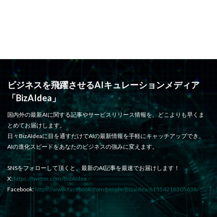
ビジネスを飛躍させるAIキュレーションメディア
「BizAIdea」
国内外の最新AIに関する記事やサービスリリース情報を、どこよりも早くま
とめてお届けします。
日々BizAIdeaに目を通すだけでAIの最新情報を手軽にキャッチアップでき、
AIの進化スピードをあなたのビジネスの強みに変えます。
SNSをフォローして頂くと、最新のAI記事を最速でお届けします！
X:
https://twitter.com/BizAIdea
Facebook:
https://www.facebook.com/people/Bizaidea/61554218505638/