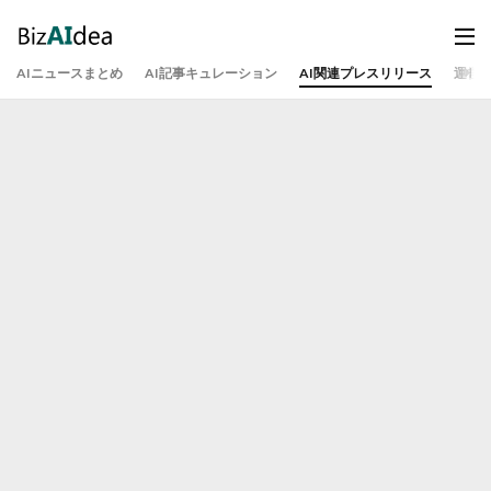
AIニュースまとめ
AI記事キュレーション
AI関連プレスリリース
運営