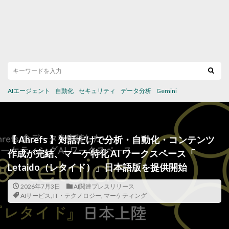
AIエージェント
自動化
セキュリティ
データ分析
Gemini
【 Ahrefs 】対話だけで分析・自動化・コンテンツ
作成が完結、マーケ特化 AI ワークスペース「
Letaido（レタイド）」日本語版を提供開始
2026年7月3日
AI関連プレスリリース
AIサービス
,
IT・テクノロジー
,
マーケティング