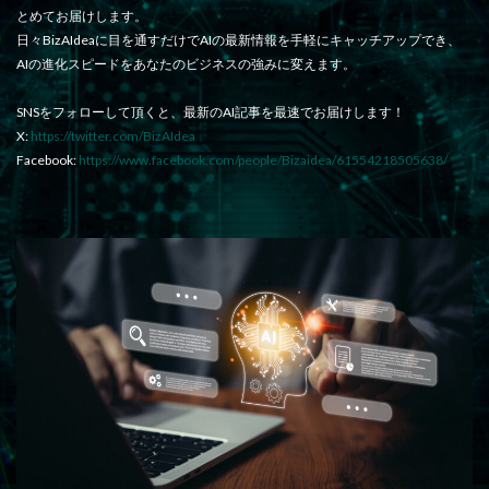
とめてお届けします。
日々BizAIdeaに目を通すだけでAIの最新情報を手軽にキャッチアップでき、
AIの進化スピードをあなたのビジネスの強みに変えます。
SNSをフォローして頂くと、最新のAI記事を最速でお届けします！
X:
https://twitter.com/BizAIdea
Facebook:
https://www.facebook.com/people/Bizaidea/61554218505638/