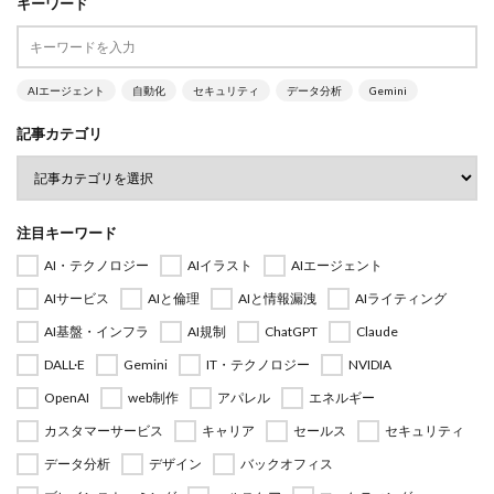
キーワード
AIエージェント
自動化
セキュリティ
データ分析
Gemini
記事カテゴリ
注目キーワード
AI・テクノロジー
AIイラスト
AIエージェント
AIサービス
AIと倫理
AIと情報漏洩
AIライティング
AI基盤・インフラ
AI規制
ChatGPT
Claude
DALL·E
Gemini
IT・テクノロジー
NVIDIA
OpenAI
web制作
アパレル
エネルギー
カスタマーサービス
キャリア
セールス
セキュリティ
データ分析
デザイン
バックオフィス