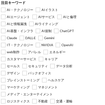
注目キーワード
AI・テクノロジー
AIイラスト
AIエージェント
AIサービス
AIと倫理
AIと情報漏洩
AIライティング
AI基盤・インフラ
AI規制
ChatGPT
Claude
DALL·E
Gemini
IT・テクノロジー
NVIDIA
OpenAI
web制作
アパレル
エネルギー
カスタマーサービス
キャリア
セールス
セキュリティ
データ分析
デザイン
バックオフィス
ブレインストーミング
ヘルスケア
マーケティング
マネジメント
メディア・エンターテイメント
ロジスティクス
不動産
交通・運輸