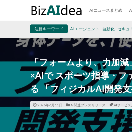
AIニュースまとめ
注目キーワード
AIエージェント
自動化
セキュ
「フォームより、力加減
×AIで スポーツ指導・
る 「フィジカルAI開発
2026年6月11日
AI関連プレスリリース
AIサービス