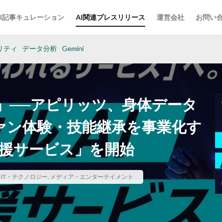
AI記事キュレーション
AI関連プレスリリース
運営会社
お問い
リティ
データ分析
Gemini
」──アピリッツ、身体データ
ファン体験・技能継承を事業化す
支援サービス」を開始
,
IT・テクノロジー
,
メディア・エンターテイメント