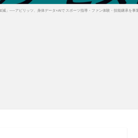
減」──アピリッツ、身体データ×AIで スポーツ指導・ファン体験・技能継承を事