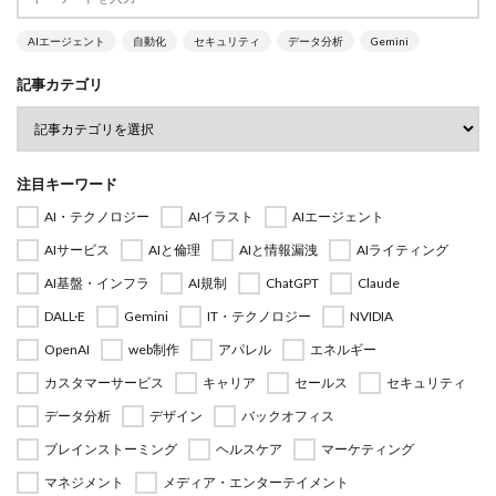
AIエージェント
自動化
セキュリティ
データ分析
Gemini
記事カテゴリ
注目キーワード
AI・テクノロジー
AIイラスト
AIエージェント
AIサービス
AIと倫理
AIと情報漏洩
AIライティング
AI基盤・インフラ
AI規制
ChatGPT
Claude
DALL·E
Gemini
IT・テクノロジー
NVIDIA
OpenAI
web制作
アパレル
エネルギー
カスタマーサービス
キャリア
セールス
セキュリティ
データ分析
デザイン
バックオフィス
ブレインストーミング
ヘルスケア
マーケティング
マネジメント
メディア・エンターテイメント