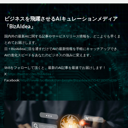
ビジネスを飛躍させるAIキュレーションメディア
「BizAIdea」
国内外の最新AIに関する記事やサービスリリース情報を、どこよりも早くま
とめてお届けします。
日々BizAIdeaに目を通すだけでAIの最新情報を手軽にキャッチアップでき、
AIの進化スピードをあなたのビジネスの強みに変えます。
SNSをフォローして頂くと、最新のAI記事を最速でお届けします！
X:
https://twitter.com/BizAIdea
Facebook:
https://www.facebook.com/people/Bizaidea/61554218505638/