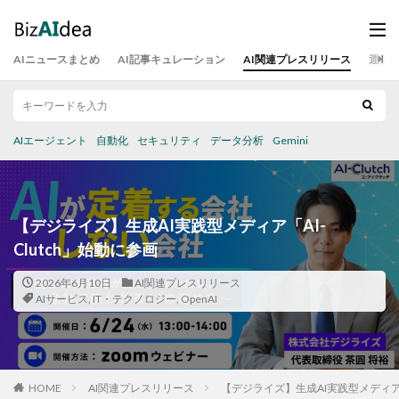
AIニュースまとめ
AI記事キュレーション
AI関連プレスリリース
運営
AIエージェント
自動化
セキュリティ
データ分析
Gemini
【デジライズ】生成AI実践型メディア「AI-
Clutch」始動に参画
2026年6月10日
AI関連プレスリリース
AIサービス
,
IT・テクノロジー
,
OpenAI
HOME
AI関連プレスリリース
【デジライズ】生成AI実践型メディア「A