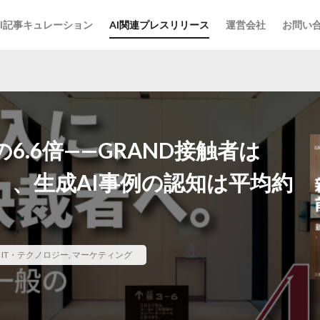
AI記事キュレーション
AI関連プレスリリース
運営会社
お問い
6.6倍——GRAND接触者は
』、生成AI事例の認知は平均約
,
IT・テクノロジー
,
マーケティング