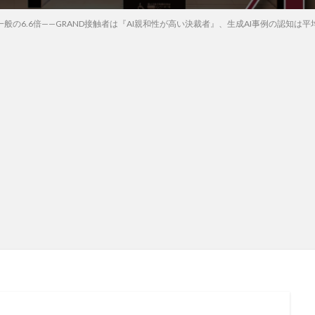
一般の6.6倍——GRAND接触者は『AI親和性が高い決裁者』、生成AI事例の認知は平