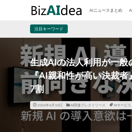
AIニュースまとめ
注目キーワード
生成AIの法人利用が一般の
『AI親和性が高い決裁者
7割
2026年6月10日
AI関連プレスリリース
AIサービス