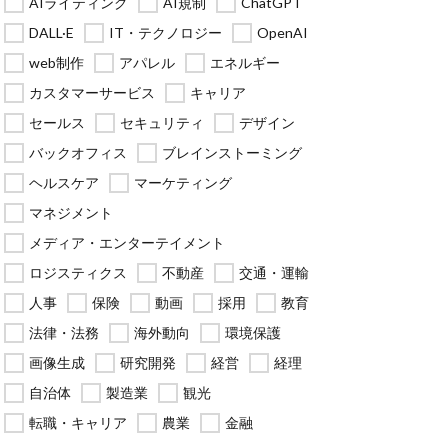
AIライティング
AI規制
ChatGPT
DALL·E
IT・テクノロジー
OpenAI
web制作
アパレル
エネルギー
カスタマーサービス
キャリア
セールス
セキュリティ
デザイン
バックオフィス
ブレインストーミング
ヘルスケア
マーケティング
マネジメント
メディア・エンターテイメント
ロジスティクス
不動産
交通・運輸
人事
保険
動画
採用
教育
法律・法務
海外動向
環境保護
画像生成
研究開発
経営
経理
自治体
製造業
観光
転職・キャリア
農業
金融