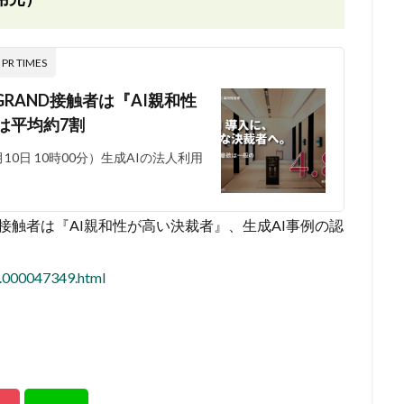
 TIMES
GRAND接触者は『AI親和性
は平均約7割
10日 10時00分）生成AIの法人利用
ND接触者は『AI親和性が高い決裁者』、生成AI事例の認
5.000047349.html