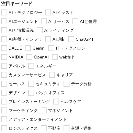
注目キーワード
AI・テクノロジー
AIイラスト
AIエージェント
AIサービス
AIと倫理
AIと情報漏洩
AIライティング
AI基盤・インフラ
AI規制
ChatGPT
DALL·E
Gemini
IT・テクノロジー
NVIDIA
OpenAI
web制作
アパレル
エネルギー
カスタマーサービス
キャリア
セールス
セキュリティ
データ分析
デザイン
バックオフィス
ブレインストーミング
ヘルスケア
マーケティング
マネジメント
メディア・エンターテイメント
ロジスティクス
不動産
交通・運輸