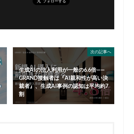
次の記事へ
支
生成AIの法人利用が一般の6.6倍——
GRAND接触者は『AI親和性が高い決
の
裁者』、生成AI事例の認知は平均約7
割