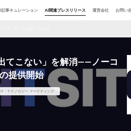
AI記事キュレーション
AI関連プレスリリース
運営会社
お問い
リティ
データ分析
Gemini
が出てこない」を解消——ノーコ
AIの提供開始
,
IT・テクノロジー
,
マーケティング