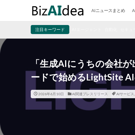
AIニュースまとめ
注目キーワード
AIエージェント
自動化
セキュ
「生成AIにうちの会社
ードで始めるLightSite 
2026年6月10日
AI関連プレスリリース
AIサービス