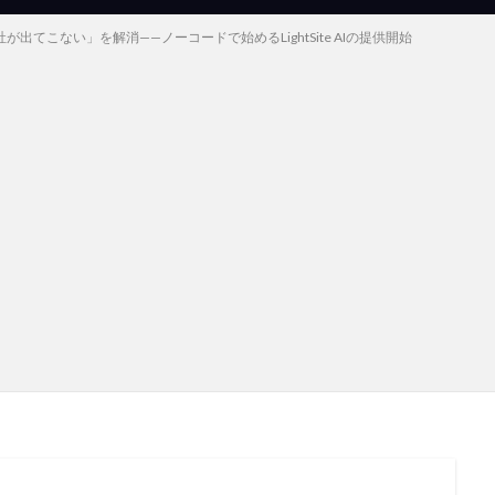
が出てこない」を解消——ノーコードで始めるLightSite AIの提供開始