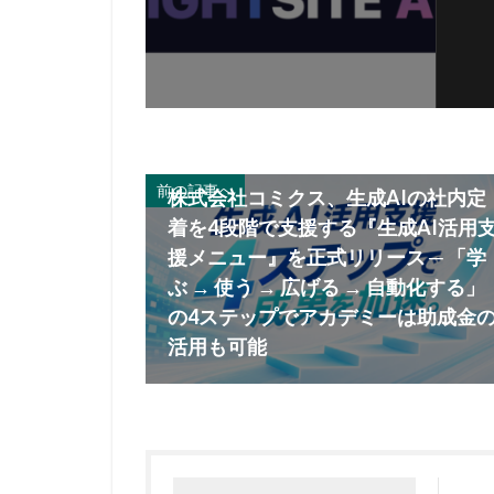
前の記事へ
株式会社コミクス、生成AIの社内定
着を4段階で支援する『生成AI活用
援メニュー』を正式リリース ─ 「学
ぶ → 使う → 広げる → 自動化する」
の4ステップでアカデミーは助成金
活用も可能