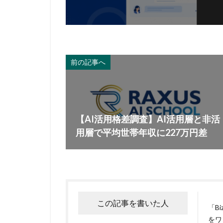
前の記事へ
【AI活用格差調査】AI活用層と非活
用層で平均世帯年収に227万円差
この記事を書いた人
「B
をワ