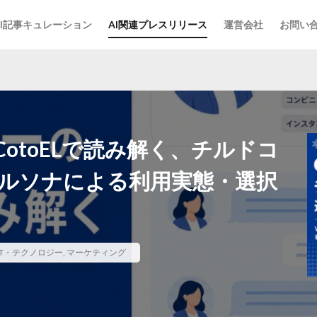
AI記事キュレーション
AI関連プレスリリース
運営会社
お問い
otoELで読み解く、チルドコ
ペルソナによる利用実態・選択
IT・テクノロジー
,
マーケティング