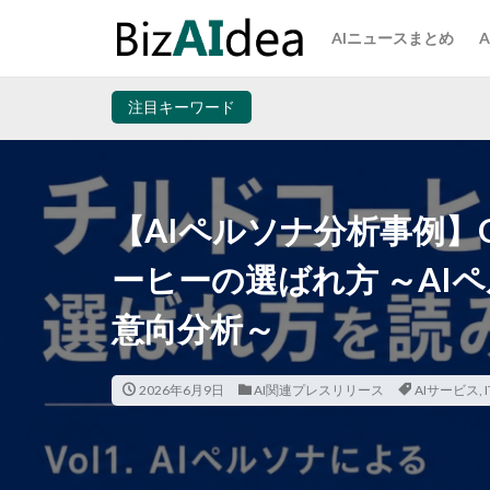
AIニュースまとめ
注目キーワード
【AIペルソナ分析事例】C
ーヒーの選ばれ方 ～AI
意向分析～
2026年6月9日
AI関連プレスリリース
AIサービス
,