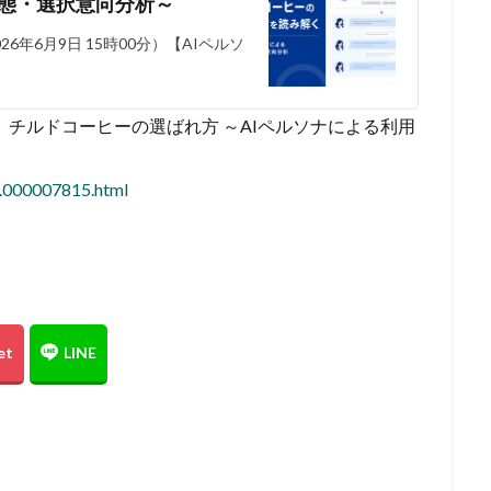
実態・選択意向分析～
年6月9日 15時00分）【AIペルソ
く、チルドコーヒーの選ばれ方 ～AIペルソナによる利用
5.000007815.html