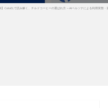
例】CotoELで読み解く、チルドコーヒーの選ばれ方 ～AIペルソナによる利用実態