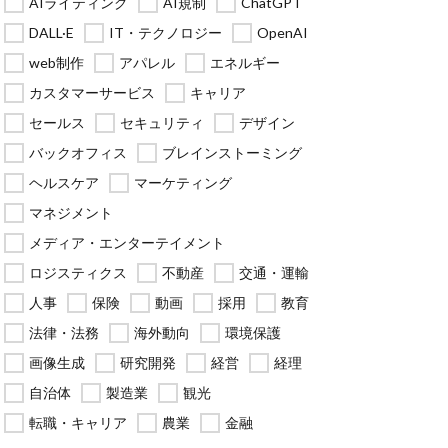
AIライティング
AI規制
ChatGPT
DALL·E
IT・テクノロジー
OpenAI
web制作
アパレル
エネルギー
カスタマーサービス
キャリア
セールス
セキュリティ
デザイン
バックオフィス
ブレインストーミング
ヘルスケア
マーケティング
マネジメント
メディア・エンターテイメント
ロジスティクス
不動産
交通・運輸
人事
保険
動画
採用
教育
法律・法務
海外動向
環境保護
画像生成
研究開発
経営
経理
自治体
製造業
観光
転職・キャリア
農業
金融