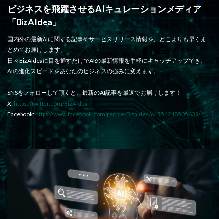
ビジネスを飛躍させるAIキュレーションメディア
「BizAIdea」
国内外の最新AIに関する記事やサービスリリース情報を、どこよりも早くま
とめてお届けします。
日々BizAIdeaに目を通すだけでAIの最新情報を手軽にキャッチアップでき、
AIの進化スピードをあなたのビジネスの強みに変えます。
SNSをフォローして頂くと、最新のAI記事を最速でお届けします！
X:
https://twitter.com/BizAIdea
Facebook:
https://www.facebook.com/people/Bizaidea/61554218505638/