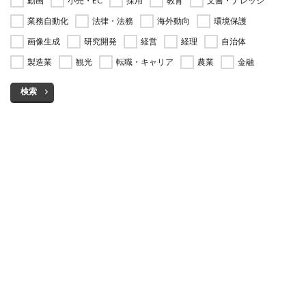
動画
小売・EC
採用
教育
文書・ナレッジ
業務自動化
法律・法務
海外動向
環境保護
画像生成
研究開発
経営
経理
自治体
製造業
観光
転職・キャリア
農業
金融
検索