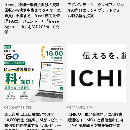
freee、税理士事務所向けの資料
アドバンテック、次世代フィジカ
回収から決算申告までをAIで一気
ルAI向けエッジAIプラットフォー
通貫に支援する「freee顧問先管
ム製品群を拡充
理 | AIエージェント」と「freee
Agent Hub」をfAD2026にて公
開
2026年8月7日
2026年8月7日
楽天市場 出店店舗限定で月間
ICHICO、東北企業向けにAI検索
10,000件まで無料。AIがレビュー
最適化（LLMO）と価値創出に向
返信を自動生成する「AIレビュー
けたAI業務導入支援を提供開始