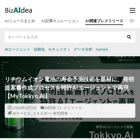
AIニュースまとめ
AI記事キュレーション
AI関連プレスリリース
運営
AIエージェント
自動化
セキュリティ
データ分析
Gemini
リチウムイオン電池の寿命予測技術を題材に、発明
提案書作成プロセスを特許AIエージェントで再現
【MyTokkyo.Ai】
2026年6月5日
AI関連プレスリリース
AIサービス
,
エネルギー
,
研究開発