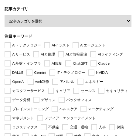
記事カテゴリ
注目キーワード
AI・テクノロジー
AIイラスト
AIエージェント
AIサービス
AIと倫理
AIと情報漏洩
AIライティング
AI基盤・インフラ
AI規制
ChatGPT
Claude
DALL·E
Gemini
IT・テクノロジー
NVIDIA
OpenAI
web制作
アパレル
エネルギー
カスタマーサービス
キャリア
セールス
セキュリティ
データ分析
デザイン
バックオフィス
ブレインストーミング
ヘルスケア
マーケティング
マネジメント
メディア・エンターテイメント
ロジスティクス
不動産
交通・運輸
人事
保険