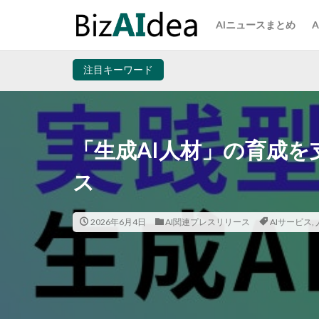
AIニュースまとめ
注目キーワード
「生成AI人材」の育成
ス
2026年6月4日
AI関連プレスリリース
AIサービス
,