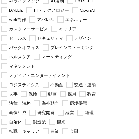
AIライティング
AI規制
ChatGPT
DALL·E
IT・テクノロジー
OpenAI
web制作
アパレル
エネルギー
カスタマーサービス
キャリア
セールス
セキュリティ
デザイン
バックオフィス
ブレインストーミング
ヘルスケア
マーケティング
マネジメント
メディア・エンターテイメント
ロジスティクス
不動産
交通・運輸
人事
保険
動画
採用
教育
法律・法務
海外動向
環境保護
画像生成
研究開発
経営
経理
自治体
製造業
観光
転職・キャリア
農業
金融