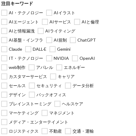
注目キーワード
AI・テクノロジー
AIイラスト
AIエージェント
AIサービス
AIと倫理
AIと情報漏洩
AIライティング
AI基盤・インフラ
AI規制
ChatGPT
Claude
DALL·E
Gemini
IT・テクノロジー
NVIDIA
OpenAI
web制作
アパレル
エネルギー
カスタマーサービス
キャリア
セールス
セキュリティ
データ分析
デザイン
バックオフィス
ブレインストーミング
ヘルスケア
マーケティング
マネジメント
メディア・エンターテイメント
ロジスティクス
不動産
交通・運輸