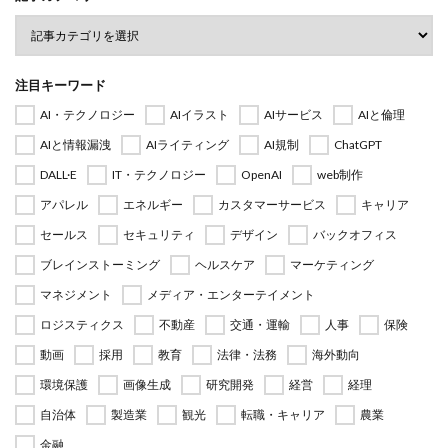
注目キーワード
AI・テクノロジー
AIイラスト
AIサービス
AIと倫理
AIと情報漏洩
AIライティング
AI規制
ChatGPT
DALL·E
IT・テクノロジー
OpenAI
web制作
アパレル
エネルギー
カスタマーサービス
キャリア
セールス
セキュリティ
デザイン
バックオフィス
ブレインストーミング
ヘルスケア
マーケティング
マネジメント
メディア・エンターテイメント
ロジスティクス
不動産
交通・運輸
人事
保険
動画
採用
教育
法律・法務
海外動向
環境保護
画像生成
研究開発
経営
経理
自治体
製造業
観光
転職・キャリア
農業
金融