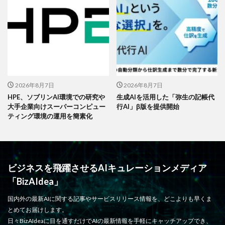
2026年8月7日
2026年8月7日
HPE、ソブリンAI環境での研究や
生成AIを活用した「弥生の記帳代
大手企業向けスーパーコンピュー
行AI」β版を提供開始
ティング環境の運用を簡素化
ビジネスを飛躍させるAIキュレーションメディア
「BizAIdea」
国内外の最新AIに関する記事やサービスリリース情報を、どこよりも早くま
とめてお届けします。
日々BizAIdeaに目を通すだけでAIの最新情報を手軽にキャッチアップでき、