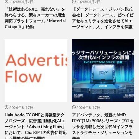
2026年8月7日
2026年8月7日
「技術はあるのに、売れない」を
【ダークトレース・ジャパン株式
終わらせる。素材メーカーの用途
会社】 ダークトレース、ビヘイビ
開拓プラットフォーム「Material
アセキュリティを進化させてAIエ
Catapult」始動
ージェント、人、インフラを保護
2026年8月7日
2026年8月7日
Hakuhodo DY ONEと博報堂テク
アドバンテック、最新のAMD
ノロジーズ、広告運用自動化AIエ
EPYC(TM) 9006シリーズ・プロセ
ージェント「Advertising Flow」
ッサを搭載した次世代AIインフラ
において、ChatGPTの広告に対応
ストラクチャ・ソリューションを
した機能の提供を開始
発表