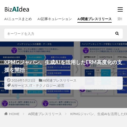
AIニュースまとめ
AI記事キュレーション
AI関連プレスリリース
運営
KPMGジャパン、生成AIを活用したERM高度化の支
援を開始
2026年5月21日
AI関連プレスリリース
AIサービス
,
IT・テクノロジー
,
経営
HOME
AI関連プレスリリース
KPMGジャパン、生成AIを活用した