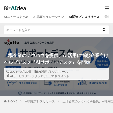
AIニュースまとめ
AI記事キュレーション
AI関連プレスリリース
運営
上場企業のノウハウを提供、AI活用に悩む企業向け
ヘルプデスク『AIサポートデスク』を開始
2026年5月20日
AI関連プレスリリース
AIサービス
,
IT・テクノロジー
,
マネジメント
HOME
AI関連プレスリリース
上場企業のノウハウを提供、AI活用