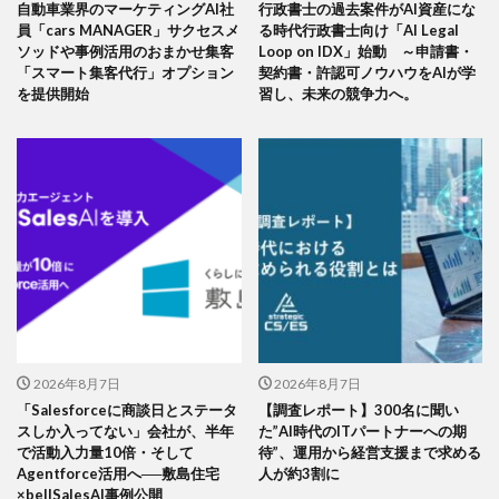
自動車業界のマーケティングAI社
行政書士の過去案件がAI資産にな
員「cars MANAGER」サクセスメ
る時代行政書士向け「AI Legal
ソッドや事例活用のおまかせ集客
Loop on IDX」始動 ～申請書・
「スマート集客代行」オプション
契約書・許認可ノウハウをAIが学
を提供開始
習し、未来の競争力へ。
2026年8月7日
2026年8月7日
「Salesforceに商談日とステータ
【調査レポート】300名に聞い
スしか入ってない」会社が、半年
た”AI時代のITパートナーへの期
で活動入力量10倍・そして
待”、運用から経営支援まで求める
Agentforce活用へ──敷島住宅
人が約3割に
×bellSalesAI事例公開