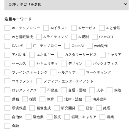
注目キーワード
AI・テクノロジー
AIイラスト
AIサービス
AIと倫理
AIと情報漏洩
AIライティング
AI規制
ChatGPT
DALL·E
IT・テクノロジー
OpenAI
web制作
アパレル
エネルギー
カスタマーサービス
キャリア
セールス
セキュリティ
デザイン
バックオフィス
ブレインストーミング
ヘルスケア
マーケティング
マネジメント
メディア・エンターテイメント
ロジスティクス
不動産
交通・運輸
人事
保険
動画
採用
教育
法律・法務
海外動向
環境保護
画像生成
研究開発
経営
経理
自治体
製造業
観光
転職・キャリア
農業
金融