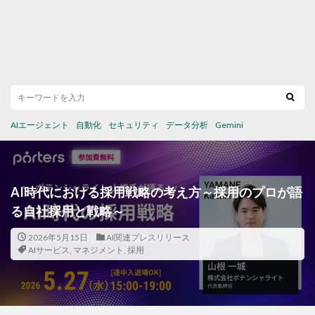
AIエージェント
自動化
セキュリティ
データ分析
Gemini
AI時代における採用戦略の考え方～採用のプロが語
る自社採用と戦略～
2026年5月15日
AI関連プレスリリース
AIサービス
,
マネジメント
,
採用