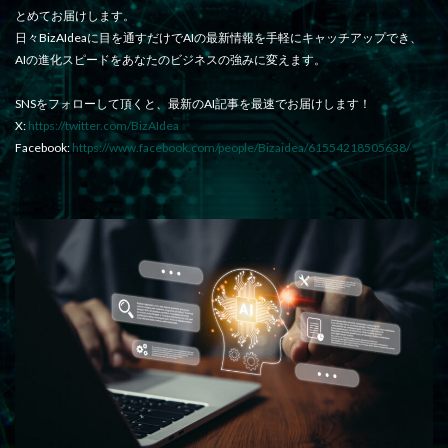
とめてお届けします。
日々BizAIdeaに目を通すだけでAIの最新情報を手軽にキャッチアップでき、
AIの進化スピードをあなたのビジネスの強みに変えます。
SNSをフォローして頂くと、最新のAI記事を最速でお届けします！
X:
https://twitter.com/BizAIdea
Facebook:
https://www.facebook.com/people/Bizaidea/61554218505638/