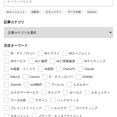
AIエージェント
自動化
セキュリティ
データ分析
Gemini
記事カテゴリ
注目キーワード
AI・テクノロジー
AIイラスト
AIエージェント
AIサービス
AIと倫理
AIと情報漏洩
AIライティング
AI基盤・インフラ
AI規制
ChatGPT
Claude
DALL·E
Gemini
IT・テクノロジー
NVIDIA
OpenAI
web制作
アパレル
エネルギー
カスタマーサービス
キャリア
セールス
セキュリティ
データ分析
デザイン
バックオフィス
ブレインストーミング
ヘルスケア
マーケティング
マネジメント
メディア・エンターテイメント