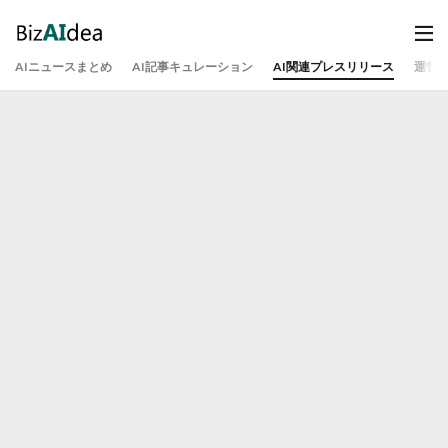
AIニュースまとめ
AI記事キュレーション
AI関連プレスリリース
運営