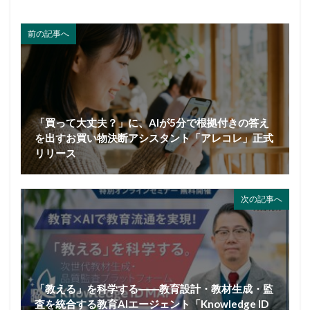
前の記事へ
「買って大丈夫？」に、AIが5分で根拠付きの答え
を出すお買い物決断アシスタント「アレコレ」正式
リリース
次の記事へ
「教える」を科学する――教育設計・教材生成・監
査を統合する教育AIエージェント「Knowledge ID