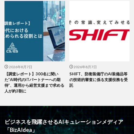
2026年8月7日
2026年8月7日
【調査レポート】300名に聞い
SHIFT、防衛装備庁のAI装備品等
た”AI時代のITパートナーへの期
の技術的審査に係る支援役務を受
待”、運用から経営支援まで求める
託
人が約3割に
ビジネスを飛躍させるAIキュレーションメディア
「BizAIdea」