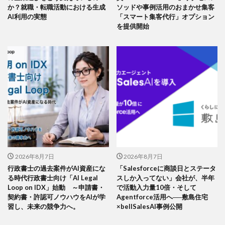
か？就職・転職活動における生成
ソッドや事例活用のおまかせ集客
AI利用の実態
「スマート集客代行」オプション
を提供開始
2026年8月7日
2026年8月7日
行政書士の過去案件がAI資産にな
「Salesforceに商談日とステータ
る時代行政書士向け「AI Legal
スしか入ってない」会社が、半年
Loop on IDX」始動 ～申請書・
で活動入力量10倍・そして
契約書・許認可ノウハウをAIが学
Agentforce活用へ──敷島住宅
習し、未来の競争力へ。
×bellSalesAI事例公開