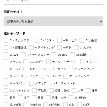
記事カテゴリ
注目キーワード
AI・テクノロジー
AIイラスト
AIサービス
AIと倫理
AIと情報漏洩
AIライティング
AI規制
ChatGPT
DALL·E
IT・テクノロジー
OpenAI
web制作
アパレル
エネルギー
カスタマーサービス
キャリア
セールス
セキュリティ
デザイン
バックオフィス
ブレインストーミング
ヘルスケア
マーケティング
マネジメント
メディア・エンターテイメント
ロジスティクス
不動産
交通・運輸
人事
保険
動画
採用
教育
法律・法務
海外動向
環境保護
画像生成
研究開発
経営
経理