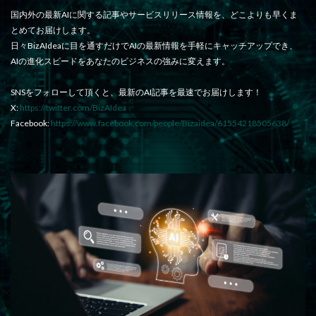
国内外の最新AIに関する記事やサービスリリース情報を、どこよりも早くま
とめてお届けします。
日々BizAIdeaに目を通すだけでAIの最新情報を手軽にキャッチアップでき、
AIの進化スピードをあなたのビジネスの強みに変えます。
SNSをフォローして頂くと、最新のAI記事を最速でお届けします！
X:
https://twitter.com/BizAIdea
Facebook:
https://www.facebook.com/people/Bizaidea/61554218505638/