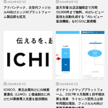
2026年8月7日
2026年8月7日
アドバンテック、次世代フィジカ
楽天市場 出店店舗限定で月間
ルAI向けエッジAIプラットフォー
10,000件まで無料。AIがレビュー
ム製品群を拡充
返信を自動生成する「AIレビュー
返信機能」をECGOに新搭載
2026年8月7日
2026年8月7日
ICHICO、東北企業向けにAI検索
ダイナミックマッププラットフォ
最適化（LLMO）と価値創出に向
ーム、2027年３月期第１四半期決
けたAI業務導入支援を提供開始
算を発表 ライセンス型売上は前
年同期比増加、フィジカルAI向け
事業基盤整備が進展