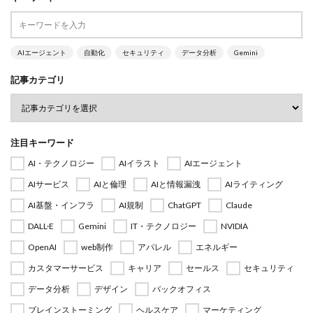
AIエージェント
自動化
セキュリティ
データ分析
Gemini
記事カテゴリ
注目キーワード
AI・テクノロジー
AIイラスト
AIエージェント
AIサービス
AIと倫理
AIと情報漏洩
AIライティング
AI基盤・インフラ
AI規制
ChatGPT
Claude
DALL·E
Gemini
IT・テクノロジー
NVIDIA
OpenAI
web制作
アパレル
エネルギー
カスタマーサービス
キャリア
セールス
セキュリティ
データ分析
デザイン
バックオフィス
ブレインストーミング
ヘルスケア
マーケティング