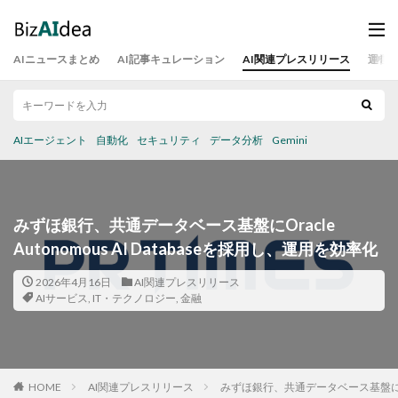
AIニュースまとめ
AI記事キュレーション
AI関連プレスリリース
運営
AIエージェント
自動化
セキュリティ
データ分析
Gemini
みずほ銀行、共通データベース基盤にOracle
Autonomous AI Databaseを採用し、運用を効率化
2026年4月16日
AI関連プレスリリース
AIサービス
,
IT・テクノロジー
,
金融
HOME
AI関連プレスリリース
みずほ銀行、共通データベース基盤にOracl