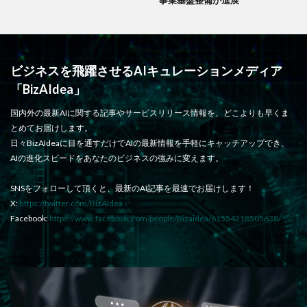
ビジネスを飛躍させるAIキュレーションメディア
「BizAIdea」
国内外の最新AIに関する記事やサービスリリース情報を、どこよりも早くま
とめてお届けします。
日々BizAIdeaに目を通すだけでAIの最新情報を手軽にキャッチアップでき、
AIの進化スピードをあなたのビジネスの強みに変えます。
SNSをフォローして頂くと、最新のAI記事を最速でお届けします！
X:
https://twitter.com/BizAIdea
Facebook:
https://www.facebook.com/people/Bizaidea/61554218505638/