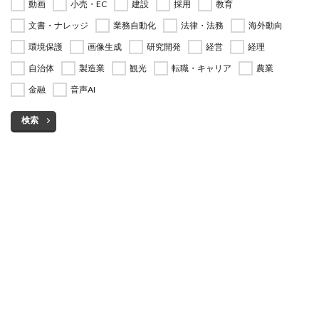
動画
小売・EC
建設
採用
教育
文書・ナレッジ
業務自動化
法律・法務
海外動向
環境保護
画像生成
研究開発
経営
経理
自治体
製造業
観光
転職・キャリア
農業
金融
音声AI
検索