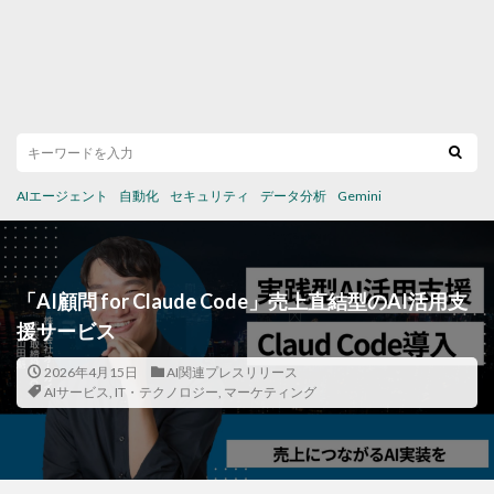
AIエージェント
自動化
セキュリティ
データ分析
Gemini
「AI顧問 for Claude Code」売上直結型のAI活用支
援サービス
2026年4月15日
AI関連プレスリリース
AIサービス
,
IT・テクノロジー
,
マーケティング