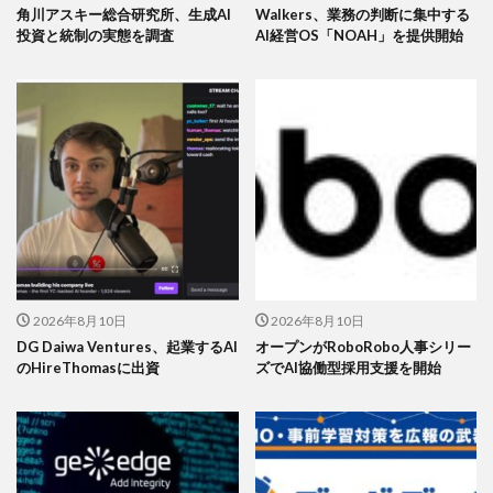
角川アスキー総合研究所、生成AI
Walkers、業務の判断に集中する
投資と統制の実態を調査
AI経営OS「NOAH」を提供開始
2026年8月10日
2026年8月10日
DG Daiwa Ventures、起業するAI
オープンがRoboRobo人事シリー
のHireThomasに出資
ズでAI協働型採用支援を開始