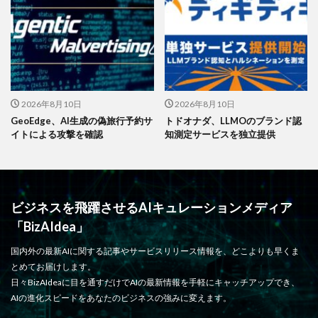
2026年8月10日
2026年8月10日
GeoEdge、AI生成の偽旅行予約サ
トドオナダ、LLMOのブランド認
イトによる攻撃を確認
知測定サービスを独立提供
ビジネスを飛躍させるAIキュレーションメディア
「BizAIdea」
国内外の最新AIに関する記事やサービスリリース情報を、どこよりも早くま
とめてお届けします。
日々BizAIdeaに目を通すだけでAIの最新情報を手軽にキャッチアップでき、
AIの進化スピードをあなたのビジネスの強みに変えます。