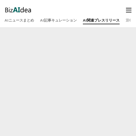
AIニュースまとめ
AI記事キュレーション
AI関連プレスリリース
運営