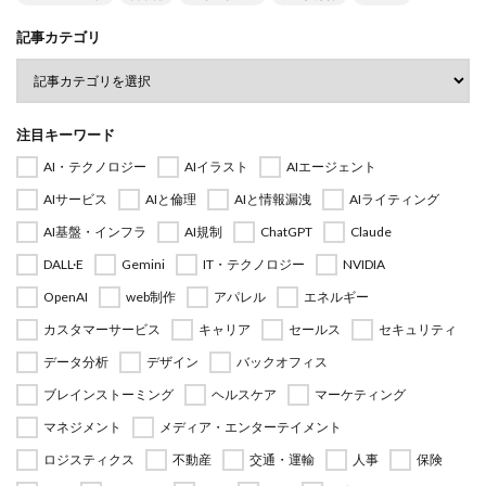
記事カテゴリ
注目キーワード
AI・テクノロジー
AIイラスト
AIエージェント
AIサービス
AIと倫理
AIと情報漏洩
AIライティング
AI基盤・インフラ
AI規制
ChatGPT
Claude
DALL·E
Gemini
IT・テクノロジー
NVIDIA
OpenAI
web制作
アパレル
エネルギー
カスタマーサービス
キャリア
セールス
セキュリティ
データ分析
デザイン
バックオフィス
ブレインストーミング
ヘルスケア
マーケティング
マネジメント
メディア・エンターテイメント
ロジスティクス
不動産
交通・運輸
人事
保険