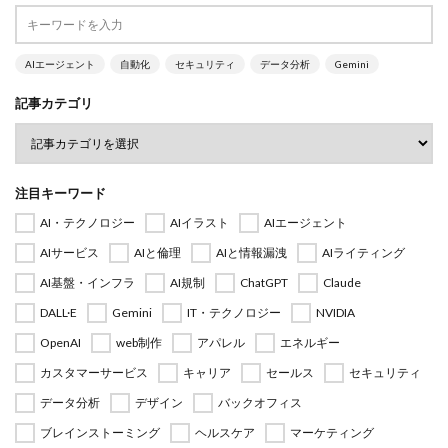
AIエージェント
自動化
セキュリティ
データ分析
Gemini
記事カテゴリ
注目キーワード
AI・テクノロジー
AIイラスト
AIエージェント
AIサービス
AIと倫理
AIと情報漏洩
AIライティング
AI基盤・インフラ
AI規制
ChatGPT
Claude
DALL·E
Gemini
IT・テクノロジー
NVIDIA
OpenAI
web制作
アパレル
エネルギー
カスタマーサービス
キャリア
セールス
セキュリティ
データ分析
デザイン
バックオフィス
ブレインストーミング
ヘルスケア
マーケティング