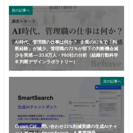
前の記事へ
AI時代、管理職の仕事は何か？ : 企業の82％で「判
断経験」が減少、管理職の72％が部下の判断機会減
少を実感 ― 33.8万人・980社の分析（組織行動科学
® 判断デザインラボラトリー）
次の記事へ
Crown Cat、問い合わせ33%削減実績の生成AIチャ
ットボット「Smart Search」を事業譲受