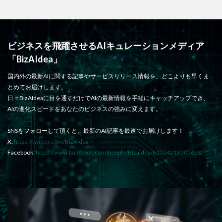
ビジネスを飛躍させるAIキュレーションメディア
「BizAIdea」
国内外の最新AIに関する記事やサービスリリース情報を、どこよりも早くま
とめてお届けします。
日々BizAIdeaに目を通すだけでAIの最新情報を手軽にキャッチアップでき、
AIの進化スピードをあなたのビジネスの強みに変えます。
SNSをフォローして頂くと、最新のAI記事を最速でお届けします！
X:
https://twitter.com/BizAIdea
Facebook:
https://www.facebook.com/people/Bizaidea/61554218505638/