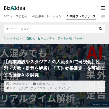
AIニュースまとめ
AI記事キュレーション
AI関連プレスリリース
運営
AIエージェント
自動化
セキュリティ
データ分析
Gemini
【商業施設やスタジアムの人流をAIで可視化】性
別・人数・群衆を解析し「広告効果測定」を可能に
する画像AIを開発
2026年3月17日
AI関連プレスリリース
AIサービス
,
IT・テクノロジー
,
マーケティング