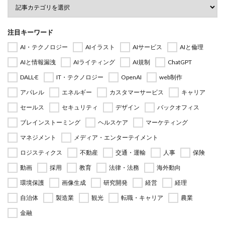
注目キーワード
AI・テクノロジー
AIイラスト
AIサービス
AIと倫理
AIと情報漏洩
AIライティング
AI規制
ChatGPT
DALL·E
IT・テクノロジー
OpenAI
web制作
アパレル
エネルギー
カスタマーサービス
キャリア
セールス
セキュリティ
デザイン
バックオフィス
ブレインストーミング
ヘルスケア
マーケティング
マネジメント
メディア・エンターテイメント
ロジスティクス
不動産
交通・運輸
人事
保険
動画
採用
教育
法律・法務
海外動向
環境保護
画像生成
研究開発
経営
経理
自治体
製造業
観光
転職・キャリア
農業
金融