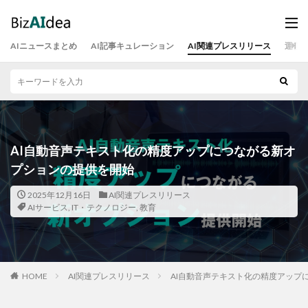
AIニュースまとめ
AI記事キュレーション
AI関連プレスリリース
運営
AI自動音声テキスト化の精度アップにつながる新オ
プションの提供を開始
2025年12月16日
AI関連プレスリリース
AIサービス
,
IT・テクノロジー
,
教育
HOME
AI関連プレスリリース
AI自動音声テキスト化の精度アップ