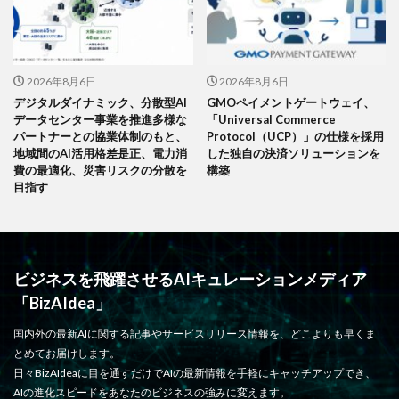
2026年8月6日
2026年8月6日
デジタルダイナミック、分散型AI
GMOペイメントゲートウェイ、
データセンター事業を推進多様な
「Universal Commerce
パートナーとの協業体制のもと、
Protocol（UCP）」の仕様を採用
地域間のAI活用格差是正、電力消
した独自の決済ソリューションを
費の最適化、災害リスクの分散を
構築
目指す
ビジネスを飛躍させるAIキュレーションメディア
「BizAIdea」
国内外の最新AIに関する記事やサービスリリース情報を、どこよりも早くま
とめてお届けします。
日々BizAIdeaに目を通すだけでAIの最新情報を手軽にキャッチアップでき、
AIの進化スピードをあなたのビジネスの強みに変えます。