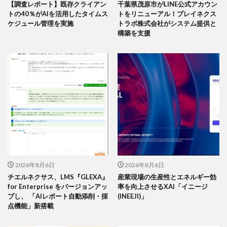
【調査レポート】既存クライアン
千葉県茂原市がLINE公式アカウン
トの40％がAIを活用したタイムス
トをリニューアル！プレイネクス
ケジュール管理を実施
トラボ株式会社がシステム提供と
構築を支援
2026年8月6日
2026年8月6日
チエルネクサス、LMS『GLEXA』
産業現場の生産性とエネルギー効
for Enterprise をバージョンアッ
率を向上させるXAI「イニージ
プし、 「AIレポート自動添削・採
(INEEJI)」
点機能」新搭載