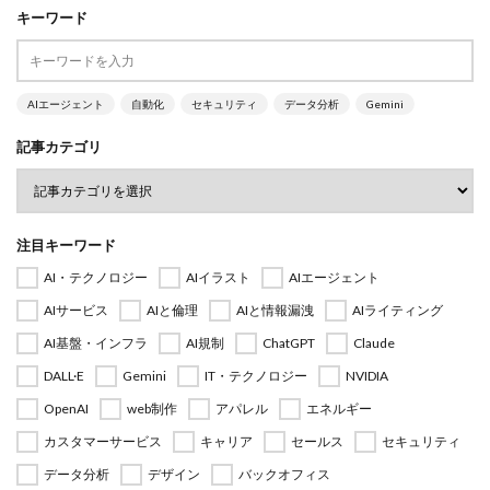
キーワード
AIエージェント
自動化
セキュリティ
データ分析
Gemini
記事カテゴリ
注目キーワード
AI・テクノロジー
AIイラスト
AIエージェント
AIサービス
AIと倫理
AIと情報漏洩
AIライティング
AI基盤・インフラ
AI規制
ChatGPT
Claude
DALL·E
Gemini
IT・テクノロジー
NVIDIA
OpenAI
web制作
アパレル
エネルギー
カスタマーサービス
キャリア
セールス
セキュリティ
データ分析
デザイン
バックオフィス