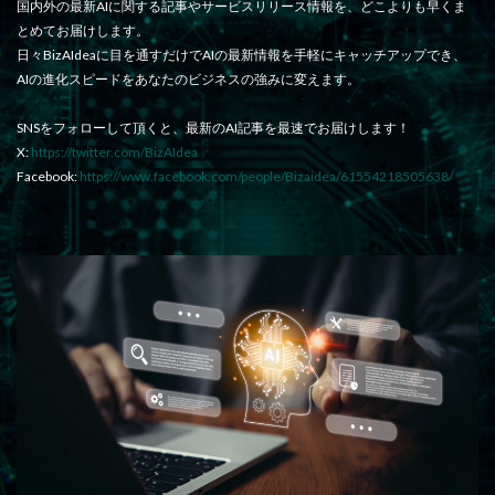
国内外の最新AIに関する記事やサービスリリース情報を、どこよりも早くま
とめてお届けします。
日々BizAIdeaに目を通すだけでAIの最新情報を手軽にキャッチアップでき、
AIの進化スピードをあなたのビジネスの強みに変えます。
SNSをフォローして頂くと、最新のAI記事を最速でお届けします！
X:
https://twitter.com/BizAIdea
Facebook:
https://www.facebook.com/people/Bizaidea/61554218505638/