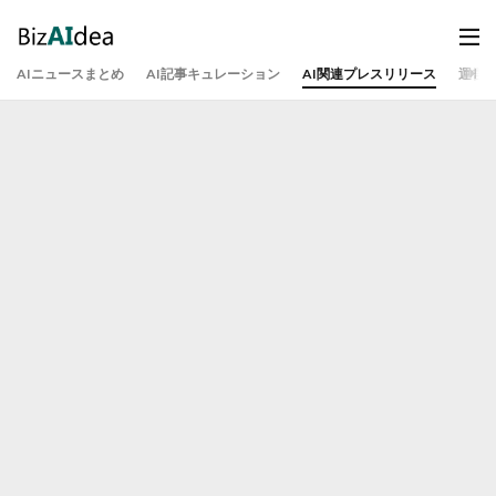
AIニュースまとめ
AI記事キュレーション
AI関連プレスリリース
運営