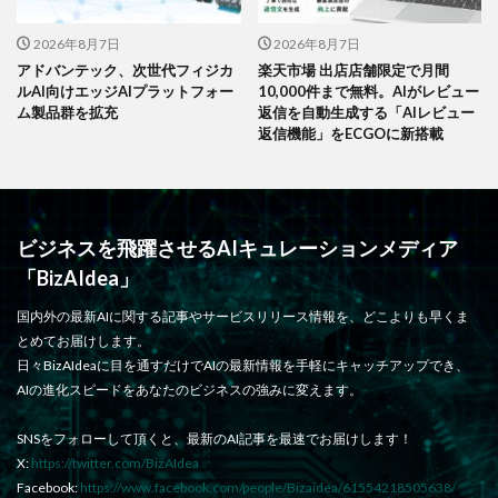
2026年8月7日
2026年8月7日
アドバンテック、次世代フィジカ
楽天市場 出店店舗限定で月間
ルAI向けエッジAIプラットフォー
10,000件まで無料。AIがレビュー
ム製品群を拡充
返信を自動生成する「AIレビュー
返信機能」をECGOに新搭載
ビジネスを飛躍させるAIキュレーションメディア
「BizAIdea」
国内外の最新AIに関する記事やサービスリリース情報を、どこよりも早くま
とめてお届けします。
日々BizAIdeaに目を通すだけでAIの最新情報を手軽にキャッチアップでき、
AIの進化スピードをあなたのビジネスの強みに変えます。
SNSをフォローして頂くと、最新のAI記事を最速でお届けします！
X:
https://twitter.com/BizAIdea
Facebook:
https://www.facebook.com/people/Bizaidea/61554218505638/