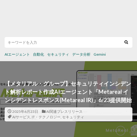
AIエージェント
自動化
セキュリティ
データ分析
Gemini
【メタリアル・グループ】セキュリティインシデン
ト解析レポート作成AIエージェント「Metareal イ
ンシデントレスポンス(Metareal IR)」6/23提供開始
2025年6月23日
AI関連プレスリリース
AIサービス
,
IT・テクノロジー
,
セキュリティ