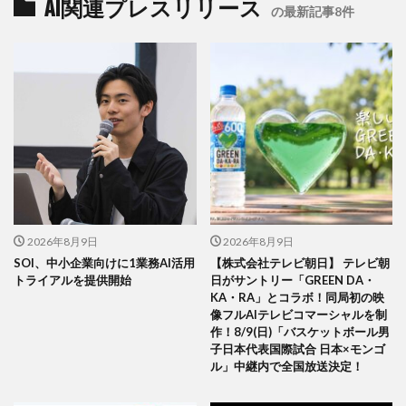
AI関連プレスリリース
の最新記事8件
2026年8月9日
2026年8月9日
SOI、中小企業向けに1業務AI活用
【株式会社テレビ朝日】 テレビ朝
トライアルを提供開始
日がサントリー「GREEN DA・
KA・RA」とコラボ！同局初の映
像フルAIテレビコマーシャルを制
作！8/9(日)「バスケットボール男
子日本代表国際試合 日本×モンゴ
ル」中継内で全国放送決定！