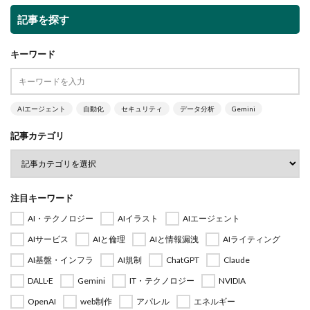
記事を探す
キーワード
AIエージェント
自動化
セキュリティ
データ分析
Gemini
記事カテゴリ
注目キーワード
AI・テクノロジー
AIイラスト
AIエージェント
AIサービス
AIと倫理
AIと情報漏洩
AIライティング
AI基盤・インフラ
AI規制
ChatGPT
Claude
DALL·E
Gemini
IT・テクノロジー
NVIDIA
OpenAI
web制作
アパレル
エネルギー