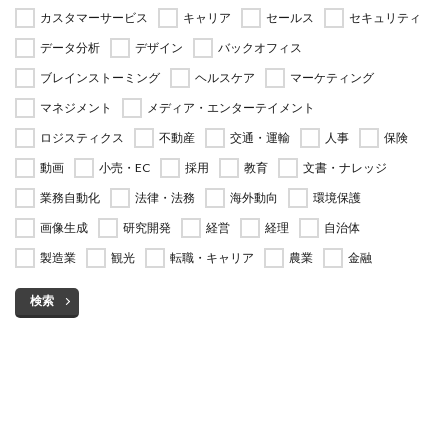
カスタマーサービス
キャリア
セールス
セキュリティ
データ分析
デザイン
バックオフィス
ブレインストーミング
ヘルスケア
マーケティング
マネジメント
メディア・エンターテイメント
ロジスティクス
不動産
交通・運輸
人事
保険
動画
小売・EC
採用
教育
文書・ナレッジ
業務自動化
法律・法務
海外動向
環境保護
画像生成
研究開発
経営
経理
自治体
製造業
観光
転職・キャリア
農業
金融
検索