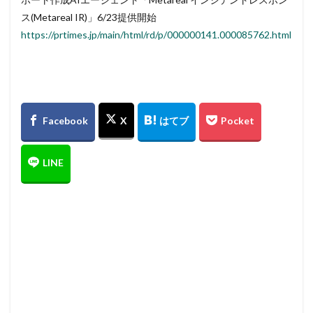
ス(Metareal IR)」6/23提供開始
https://prtimes.jp/main/html/rd/p/000000141.000085762.html