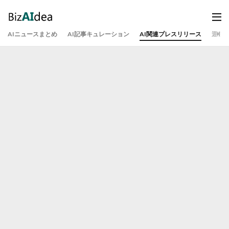
AIニュースまとめ
AI記事キュレーション
AI関連プレスリリース
運営