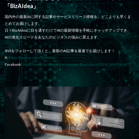
「BizAIdea」
国内外の最新AIに関する記事やサービスリリース情報を、どこよりも早くま
とめてお届けします。
日々BizAIdeaに目を通すだけでAIの最新情報を手軽にキャッチアップでき、
AIの進化スピードをあなたのビジネスの強みに変えます。
SNSをフォローして頂くと、最新のAI記事を最速でお届けします！
X:
https://twitter.com/BizAIdea
Facebook:
https://www.facebook.com/people/Bizaidea/61554218505638/