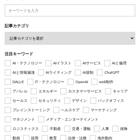
記事カテゴリ
注目キーワード
AI・テクノロジー
AIイラスト
AIサービス
AIと倫理
AIと情報漏洩
AIライティング
AI規制
ChatGPT
DALL·E
IT・テクノロジー
OpenAI
web制作
アパレル
エネルギー
カスタマーサービス
キャリア
セールス
セキュリティ
デザイン
バックオフィス
ブレインストーミング
ヘルスケア
マーケティング
マネジメント
メディア・エンターテイメント
ロジスティクス
不動産
交通・運輸
人事
保険
動画
採用
教育
法律・法務
海外動向