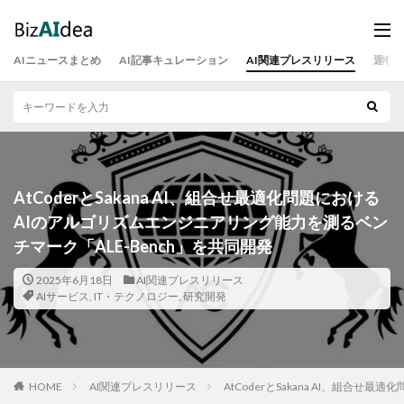
AIニュースまとめ
AI記事キュレーション
AI関連プレスリリース
運営
AtCoderとSakana AI、組合せ最適化問題における
AIのアルゴリズムエンジニアリング能力を測るベン
チマーク「ALE-Bench」を共同開発
2025年6月18日
AI関連プレスリリース
AIサービス
,
IT・テクノロジー
,
研究開発
HOME
AI関連プレスリリース
AtCoderとSakana AI、組合