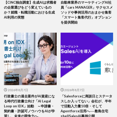
【CINC独自調査】生成AIは求職者
自動車業界のマーケティングAI社
の企業選びをどう変えているの
員「cars MANAGER」サクセスメ
か？就職・転職活動における生成
ソッドや事例活用のおまかせ集客
AI利用の実態
「スマート集客代行」オプション
を提供開始
2026年8月7日
2026年8月7日
行政書士の過去案件がAI資産にな
「Salesforceに商談日とステータ
る時代行政書士向け「AI Legal
スしか入ってない」会社が、半年
Loop on IDX」始動 ～申請書・
で活動入力量10倍・そして
契約書・許認可ノウハウをAIが学
Agentforce活用へ──敷島住宅
習し、未来の競争力へ。
×bellSalesAI事例公開