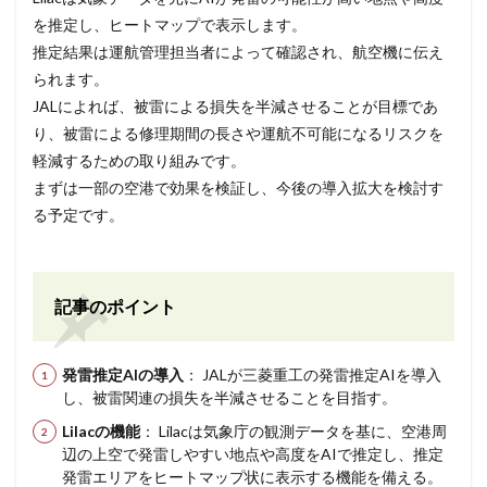
を推定し、ヒートマップで表示します。
推定結果は運航管理担当者によって確認され、航空機に伝え
られます。
JALによれば、被雷による損失を半減させることが目標であ
り、被雷による修理期間の長さや運航不可能になるリスクを
軽減するための取り組みです。
まずは一部の空港で効果を検証し、今後の導入拡大を検討す
る予定です。
記事のポイント
発雷推定AIの導入
： JALが三菱重工の発雷推定AIを導入
し、被雷関連の損失を半減させることを目指す。
Lilacの機能
： Lilacは気象庁の観測データを基に、空港周
辺の上空で発雷しやすい地点や高度をAIで推定し、推定
発雷エリアをヒートマップ状に表示する機能を備える。