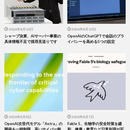
2026年8月10日
2026年8月10日
シャープ決算、AIサーバー事業の
OpenAIのChatGPTで会話のプラ
具体情報不足で採用見送りです
イバシーを高める5つの設定
2026年8月8日
2026年8月7日
OpenAI次世代モデル「Astra」の
Fable 5、生物学の安全対策を緩
開発を一時制限 高いサイバー能
和 健康・教育など日常利用が可