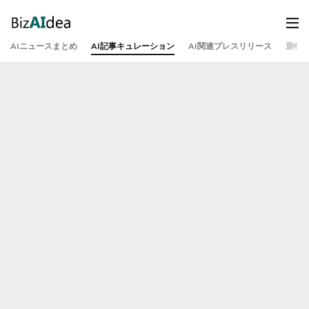
AIニュースまとめ
AI記事キュレーション
AI関連プレスリリース
運営