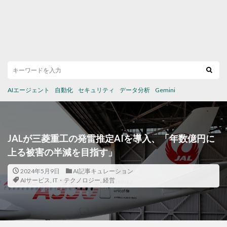
AIエージェント
自動化
セキュリティ
データ分析
Gemini
JALが三菱重工の発雷推定AIを導入、「年数億円に
上る被害の半減を目指す」
2024年5月9日
AI記事キュレーション
AIサービス
,
IT・テクノロジー
,
経営