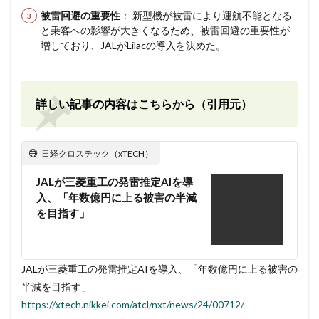
被雷回避の重要性
： 新型機が被雷により運航不能となる
と乗客への影響が大きくなるため、被雷回避の重要性が
増しており、JALがLilacの導入を決めた。
詳しい記事の内容はこちらから（引用元）
日経クロステック（xTECH）
JALが三菱重工の発雷推定AIを導
入、「年数億円に上る被害の半減
を目指す」
JALが三菱重工の発雷推定AIを導入、「年数億円に上る被害の
半減を目指す」
https://xtech.nikkei.com/atcl/nxt/news/24/00712/