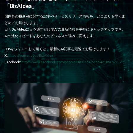
「BizAIdea」
国内外の最新AIに関する記事やサービスリリース情報を、どこよりも早くま
とめてお届けします。
日々BizAIdeaに目を通すだけでAIの最新情報を手軽にキャッチアップでき、
AIの進化スピードをあなたのビジネスの強みに変えます。
SNSをフォローして頂くと、最新のAI記事を最速でお届けします！
X:
https://twitter.com/BizAIdea
Facebook:
https://www.facebook.com/people/Bizaidea/61554218505638/