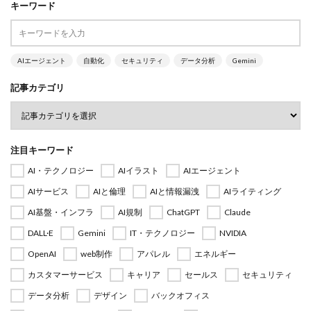
キーワード
AIエージェント
自動化
セキュリティ
データ分析
Gemini
記事カテゴリ
注目キーワード
AI・テクノロジー
AIイラスト
AIエージェント
AIサービス
AIと倫理
AIと情報漏洩
AIライティング
AI基盤・インフラ
AI規制
ChatGPT
Claude
DALL·E
Gemini
IT・テクノロジー
NVIDIA
OpenAI
web制作
アパレル
エネルギー
カスタマーサービス
キャリア
セールス
セキュリティ
データ分析
デザイン
バックオフィス