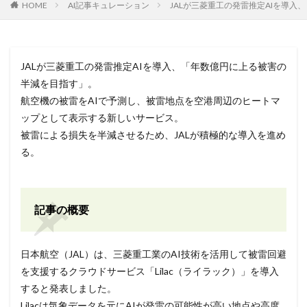
HOME
AI記事キュレーション
JALが三菱重工の発雷推定AIを導
JALが三菱重工の発雷推定AIを導入、「年数億円に上る被害の
半減を目指す」。
航空機の被雷をAIで予測し、被雷地点を空港周辺のヒートマ
ップとして表示する新しいサービス。
被雷による損失を半減させるため、JALが積極的な導入を進め
る。
記事の概要
日本航空（JAL）は、三菱重工業のAI技術を活用して被雷回避
を支援するクラウドサービス「Lilac（ライラック）」を導入
すると発表しました。
Lilacは気象データを元にAIが発雷の可能性が高い地点や高度