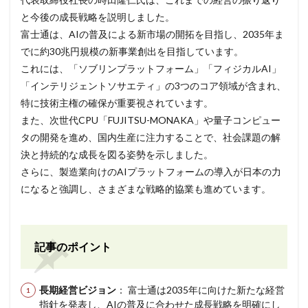
と今後の成長戦略を説明しました。
富士通は、AIの普及による新市場の開拓を目指し、2035年ま
でに約30兆円規模の新事業創出を目指しています。
これには、「ソブリンプラットフォーム」「フィジカルAI」
「インテリジェントソサエティ」の3つのコア領域が含まれ、
特に技術主権の確保が重要視されています。
また、次世代CPU「FUJITSU-MONAKA」や量子コンピュー
タの開発を進め、国内生産に注力することで、社会課題の解
決と持続的な成長を図る姿勢を示しました。
さらに、製造業向けのAIプラットフォームの導入が日本の力
になると強調し、さまざまな戦略的協業も進めています。
記事のポイント
長期経営ビジョン
： 富士通は2035年に向けた新たな経営
指針を発表し、AIの普及に合わせた成長戦略を明確にし