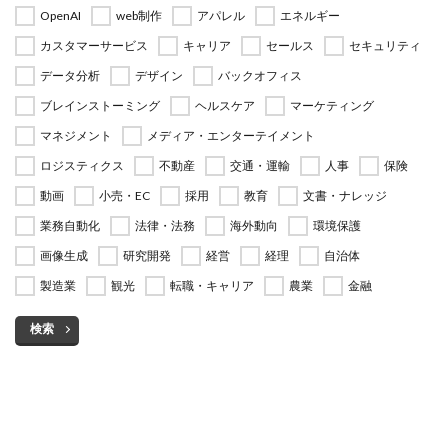
OpenAI
web制作
アパレル
エネルギー
カスタマーサービス
キャリア
セールス
セキュリティ
データ分析
デザイン
バックオフィス
ブレインストーミング
ヘルスケア
マーケティング
マネジメント
メディア・エンターテイメント
ロジスティクス
不動産
交通・運輸
人事
保険
動画
小売・EC
採用
教育
文書・ナレッジ
業務自動化
法律・法務
海外動向
環境保護
画像生成
研究開発
経営
経理
自治体
製造業
観光
転職・キャリア
農業
金融
検索