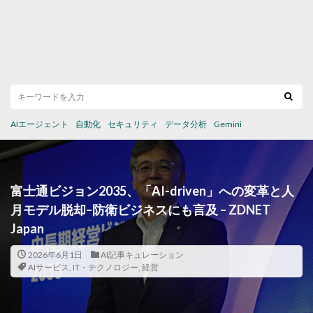
AIエージェント
自動化
セキュリティ
データ分析
Gemini
富士通ビジョン2035、「AI-driven」への変革と人
月モデル脱却–防衛ビジネスにも言及 – ZDNET
Japan
2026年6月1日
AI記事キュレーション
AIサービス
,
IT・テクノロジー
,
経営