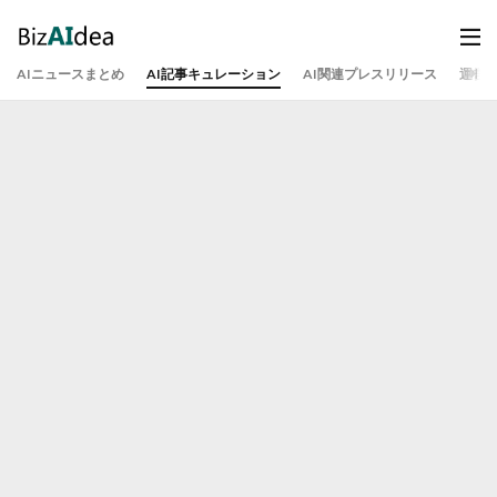
AIニュースまとめ
AI記事キュレーション
AI関連プレスリリース
運営