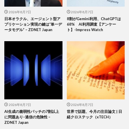
2026年8月7日
2026年8月7日
日本オラクル、エージェント型ア
8割がGemini利用、ChatGPTは
プリケーション実現の鍵は“単一デ
68% AI利用調査【アンケー
ータモデル” – ZDNET Japan
ト】-Impress Watch
2026年8月7日
2026年8月7日
AI生成の脆弱性パッチの7割以上
世界で話題、今月の注目論文 | 日
に問題あり–過信の危険性 –
経クロステック（xTECH）
ZDNET Japan