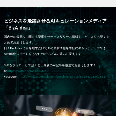
ビジネスを飛躍させるAIキュレーションメディア
「BizAIdea」
国内外の最新AIに関する記事やサービスリリース情報を、どこよりも早くま
とめてお届けします。
日々BizAIdeaに目を通すだけでAIの最新情報を手軽にキャッチアップでき、
AIの進化スピードをあなたのビジネスの強みに変えます。
SNSをフォローして頂くと、最新のAI記事を最速でお届けします！
X:
https://twitter.com/BizAIdea
Facebook:
https://www.facebook.com/people/Bizaidea/61554218505638/