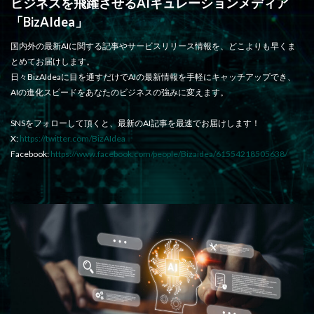
ビジネスを飛躍させるAIキュレーションメディア
「BizAIdea」
国内外の最新AIに関する記事やサービスリリース情報を、どこよりも早くま
とめてお届けします。
日々BizAIdeaに目を通すだけでAIの最新情報を手軽にキャッチアップでき、
AIの進化スピードをあなたのビジネスの強みに変えます。
SNSをフォローして頂くと、最新のAI記事を最速でお届けします！
X:
https://twitter.com/BizAIdea
Facebook:
https://www.facebook.com/people/Bizaidea/61554218505638/