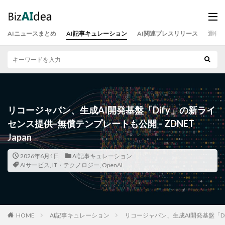
AIニュースまとめ
AI記事キュレーション
AI関連プレスリリース
運営
リコージャパン、生成AI開発基盤「Dify」の新ライ
センス提供–無償テンプレートも公開 – ZDNET
Japan
2026年6月1日
AI記事キュレーション
AIサービス
,
IT・テクノロジー
,
OpenAI
HOME
AI記事キュレーション
リコージャパン、生成AI開発基盤「Dif