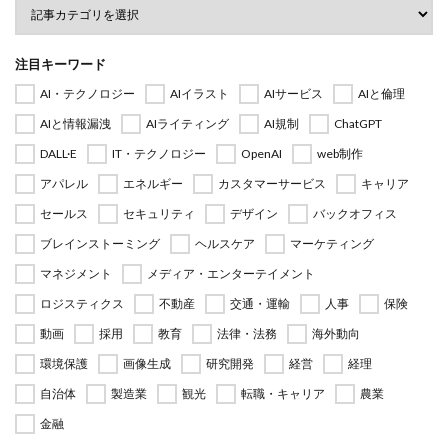
注目キーワード
AI・テクノロジー
AIイラスト
AIサービス
AIと倫理
AIと情報漏洩
AIライティング
AI規制
ChatGPT
DALL·E
IT・テクノロジー
OpenAI
web制作
アパレル
エネルギー
カスタマーサービス
キャリア
セールス
セキュリティ
デザイン
バックオフィス
ブレインストーミング
ヘルスケア
マーケティング
マネジメント
メディア・エンターテイメント
ロジスティクス
不動産
交通・運輸
人事
保険
動画
採用
教育
法律・法務
海外動向
環境保護
画像生成
研究開発
経営
経理
自治体
製造業
観光
転職・キャリア
農業
金融