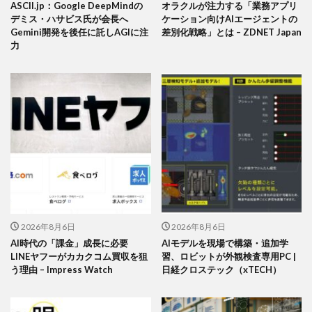
ASCII.jp：Google DeepMindの
オラクルが注力する「業務アプリ
デミス・ハサビス氏が会長へ
ケーション向けAIエージェントの
Gemini開発を後任に託しAGIに注
差別化戦略」とは – ZDNET Japan
力
2026年8月6日
2026年8月6日
AI時代の「課金」成長に必要
AIモデルを現場で構築・追加学
LINEヤフーがカカクコム買収を狙
習、ロビットが外観検査専用PC |
う理由 – Impress Watch
日経クロステック（xTECH）