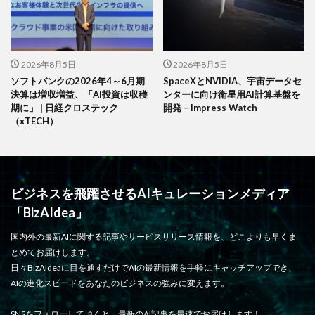
2026年8月5日
2026年8月5日
ソフトバンクの2026年4～6月期
SpaceXとNVIDIA、宇宙データセ
決算は増収増益、「AI投資は収穫
ンターに向け衛星用AI計算基盤を
期に」 | 日経クロステック
開発 – Impress Watch
（xTECH）
ビジネスを飛躍させるAIキュレーションメディア
「BizAIdea」
国内外の最新AIに関する記事やサービスリリース情報を、どこよりも早くま
とめてお届けします。
日々BizAIdeaに目を通すだけでAIの最新情報を手軽にキャッチアップでき、
AIの進化スピードをあなたのビジネスの強みに変えます。
SNSをフォローして頂くと、最新のAI記事を最速でお届けします！