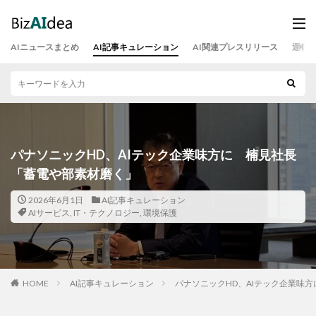
AIニュースまとめ
AI記事キュレーション
AI関連プレスリリース
運営
パナソニックHD、AIテック企業味方に 楠見社長
「蓄電や部素材磨く」
2026年6月1日
AI記事キュレーション
AIサービス
,
IT・テクノロジー
,
環境保護
HOME
AI記事キュレーション
パナソニックHD、AIテック企業