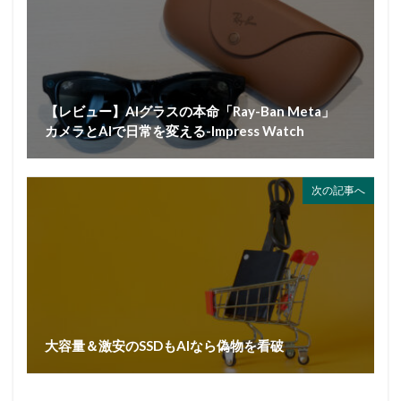
【レビュー】AIグラスの本命「Ray-Ban Meta」
カメラとAIで日常を変える-Impress Watch
次の記事へ
大容量＆激安のSSDもAIなら偽物を看破