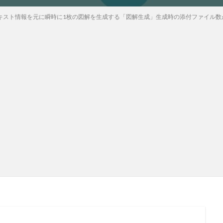
テキスト情報を元に瞬時に1枚の図解を生成する「図解生成」生成時の添付ファイル数