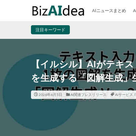
AIニュースまとめ
注目キーワード
【イルシル】AIがテキ
を生成する「図解生成」
2026年6月5日
AI関連プレスリリース
AIサービス
,