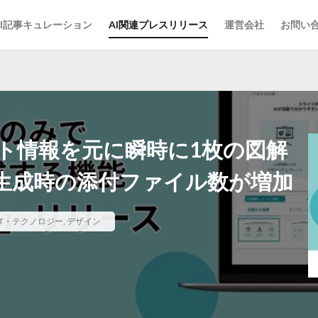
AI記事キュレーション
AI関連プレスリリース
運営会社
お問い
スト情報を元に瞬時に1枚の図解
生成時の添付ファイル数が増加
IT・テクノロジー
,
デザイン