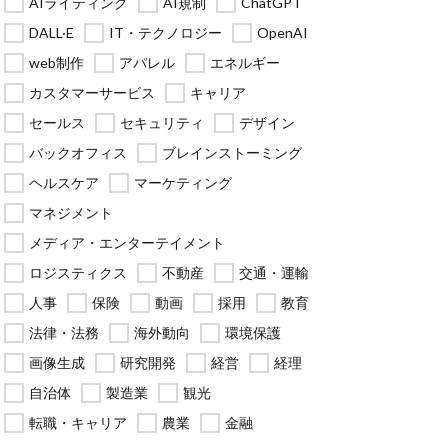
AIライティング
AI規制
ChatGPT
DALL·E
IT・テクノロジー
OpenAI
web制作
アパレル
エネルギー
カスタマーサービス
キャリア
セールス
セキュリティ
デザイン
バックオフィス
ブレインストーミング
ヘルスケア
マーケティング
マネジメント
メディア・エンターテイメント
ロジスティクス
不動産
交通・運輸
人事
保険
動画
採用
教育
法律・法務
海外動向
環境保護
画像生成
研究開発
経営
経理
自治体
製造業
観光
転職・キャリア
農業
金融