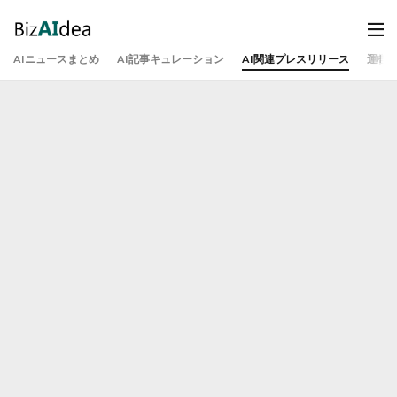
AIニュースまとめ
AI記事キュレーション
AI関連プレスリリース
運営