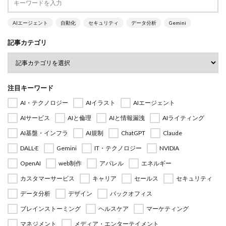
AIエージェント
自動化
セキュリティ
データ分析
Gemini
記事カテゴリ
注目キーワード
AI・テクノロジー
AIイラスト
AIエージェント
AIサービス
AIと倫理
AIと情報漏洩
AIライティング
AI基盤・インフラ
AI規制
ChatGPT
Claude
DALL·E
Gemini
IT・テクノロジー
NVIDIA
OpenAI
web制作
アパレル
エネルギー
カスタマーサービス
キャリア
セールス
セキュリティ
データ分析
デザイン
バックオフィス
ブレインストーミング
ヘルスケア
マーケティング
マネジメント
メディア・エンターテイメント