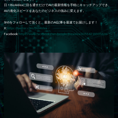
日々BizAIdeaに目を通すだけでAIの最新情報を手軽にキャッチアップでき、
AIの進化スピードをあなたのビジネスの強みに変えます。
SNSをフォローして頂くと、最新のAI記事を最速でお届けします！
X:
https://twitter.com/BizAIdea
Facebook:
https://www.facebook.com/people/Bizaidea/61554218505638/