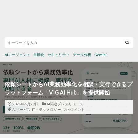
AIエージェント
自動化
セキュリティ
データ分析
Gemini
依頼シートからAI業務効率化を相談・実行できるプ
ラットフォーム「VIG AI Hub」を提供開始
2026年5月29日
AI関連プレスリリース
AIサービス
,
IT・テクノロジー
,
マネジメント