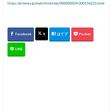
https://prtimes.jp/main/html/rd/p/000000024.000136225.html