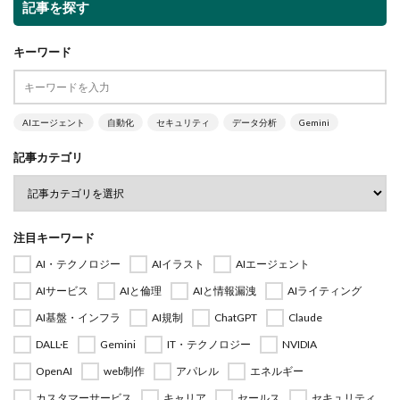
記事を探す
キーワード
AIエージェント
自動化
セキュリティ
データ分析
Gemini
記事カテゴリ
注目キーワード
AI・テクノロジー
AIイラスト
AIエージェント
AIサービス
AIと倫理
AIと情報漏洩
AIライティング
AI基盤・インフラ
AI規制
ChatGPT
Claude
DALL·E
Gemini
IT・テクノロジー
NVIDIA
OpenAI
web制作
アパレル
エネルギー
カスタマーサービス
キャリア
セールス
セキュリティ