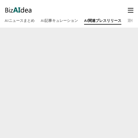
AIニュースまとめ
AI記事キュレーション
AI関連プレスリリース
運営