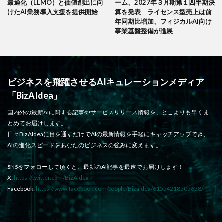
最適化（LLMO）と価値創出に向
ーム、2027年３月期第１四半期決
けたAI業務導入支援を提供開始
算を発表 ライセンス型売上は前
年同期比増加、フィジカルAI向け
事業基盤整備が進展
ビジネスを飛躍させるAIキュレーションメディア
「BizAIdea」
国内外の最新AIに関する記事やサービスリリース情報を、どこよりも早くま
とめてお届けします。
日々BizAIdeaに目を通すだけでAIの最新情報を手軽にキャッチアップでき、
AIの進化スピードをあなたのビジネスの強みに変えます。
SNSをフォローして頂くと、最新のAI記事を最速でお届けします！
X:
https://twitter.com/BizAIdea
Facebook:
https://www.facebook.com/people/Bizaidea/61554218505638/