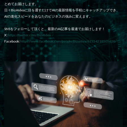
とめてお届けします。
日々BizAIdeaに目を通すだけでAIの最新情報を手軽にキャッチアップでき、
AIの進化スピードをあなたのビジネスの強みに変えます。
SNSをフォローして頂くと、最新のAI記事を最速でお届けします！
X:
https://twitter.com/BizAIdea
Facebook:
https://www.facebook.com/people/Bizaidea/61554218505638/