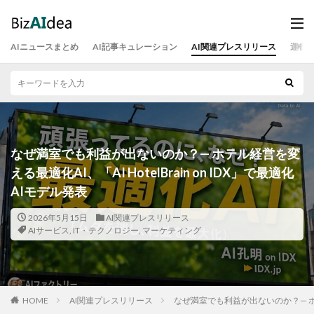
AIニュースまとめ
AI記事キュレーション
AI関連プレスリリース
運営
なぜ満室でも利益が出ないのか？— ホテル経営を変
える最適化AI、「AI HotelBrain on IDX」で最適化
AIモデル発表
2026年5月15日
AI関連プレスリリース
AIサービス
,
IT・テクノロジー
,
マーケティング
HOME
AI関連プレスリリース
なぜ満室でも利益が出ないのか？— ホテル経