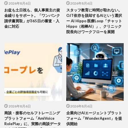
2026年8月6日
2026年8月6日
お盆も土日祝も、個人事業主の資
スタッフ教育に時間が取れない。
金繰りをサポート。「ワンバンク
OJT依存を脱却するAIという選択
請求書買取」が365日の審査・入
ー AI Hippo 医療Loop「チャット
金に対応
Hippo（相棒AI）」、クリニック
院長向けワークフローを展開
2026年8月6日
2026年8月6日
商談・接客のセルフトレーニング
企業向けAIエージェントプラット
プラットフォーム「AmiVoice
フォーム「WonderAgent」を提
RolePlay」に、実際の商談データ
供開始