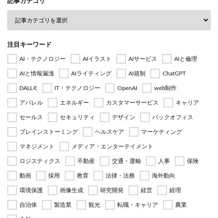
記事カテゴリ
注目キーワード
AI・テクノロジー
AIイラスト
AIサービス
AIと倫理
AIと情報漏洩
AIライティング
AI規制
ChatGPT
DALL·E
IT・テクノロジー
OpenAI
web制作
アパレル
エネルギー
カスタマーサービス
キャリア
セールス
セキュリティ
デザイン
バックオフィス
ブレインストーミング
ヘルスケア
マーケティング
マネジメント
メディア・エンターテイメント
ロジスティクス
不動産
交通・運輸
人事
保険
動画
採用
教育
法律・法務
海外動向
環境保護
画像生成
研究開発
経営
経理
自治体
製造業
観光
転職・キャリア
農業