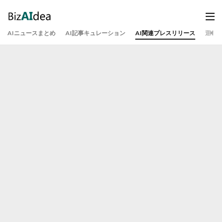
AIニュースまとめ
AI記事キュレーション
AI関連プレスリリース
運営