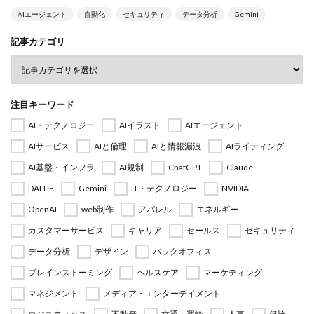
AIエージェント
自動化
セキュリティ
データ分析
Gemini
記事カテゴリ
注目キーワード
AI・テクノロジー
AIイラスト
AIエージェント
AIサービス
AIと倫理
AIと情報漏洩
AIライティング
AI基盤・インフラ
AI規制
ChatGPT
Claude
DALL·E
Gemini
IT・テクノロジー
NVIDIA
OpenAI
web制作
アパレル
エネルギー
カスタマーサービス
キャリア
セールス
セキュリティ
データ分析
デザイン
バックオフィス
ブレインストーミング
ヘルスケア
マーケティング
マネジメント
メディア・エンターテイメント