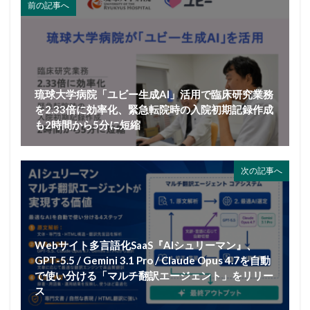
前の記事へ
琉球大学病院「ユビー生成AI」活用で臨床研究業務
を2.33倍に効率化、緊急転院時の入院初期記録作成
も2時間から5分に短縮
次の記事へ
Webサイト多言語化SaaS『AIシュリーマン』、
GPT-5.5 / Gemini 3.1 Pro / Claude Opus 4.7を自動
で使い分ける「マルチ翻訳エージェント」をリリー
ス