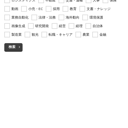
ロジスティクス
不動産
交通・運輸
人事
保険
動画
小売・EC
採用
教育
文書・ナレッジ
業務自動化
法律・法務
海外動向
環境保護
画像生成
研究開発
経営
経理
自治体
製造業
観光
転職・キャリア
農業
金融
検索