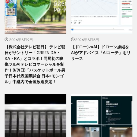
2026年8月9日
2026年8月8日
【株式会社テレビ朝日】 テレビ朝
【ドローン×AI】ドローン操縦を
日がサントリー「GREEN DA・
AIがアドバイス「AIコーチ」をリ
KA・RA」とコラボ！同局初の映
リース
像フルAIテレビコマーシャルを制
作！8/9(日)「バスケットボール男
子日本代表国際試合 日本×モンゴ
ル」中継内で全国放送決定！