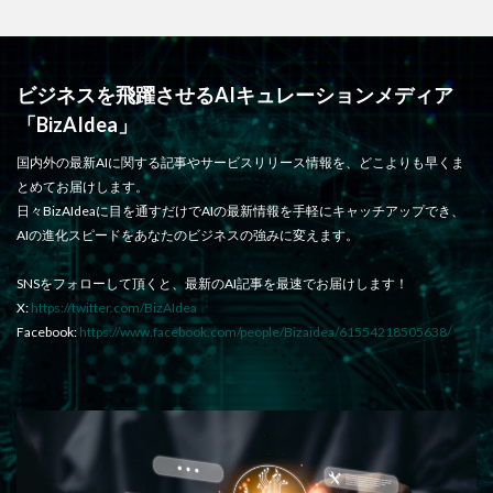
ビジネスを飛躍させるAIキュレーションメディア
「BizAIdea」
国内外の最新AIに関する記事やサービスリリース情報を、どこよりも早くま
とめてお届けします。
日々BizAIdeaに目を通すだけでAIの最新情報を手軽にキャッチアップでき、
AIの進化スピードをあなたのビジネスの強みに変えます。
SNSをフォローして頂くと、最新のAI記事を最速でお届けします！
X:
https://twitter.com/BizAIdea
Facebook:
https://www.facebook.com/people/Bizaidea/61554218505638/