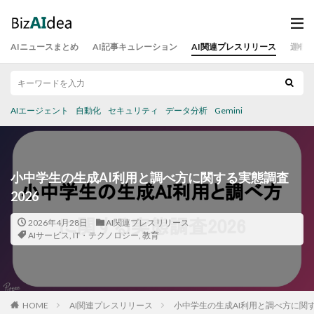
AIニュースまとめ
AI記事キュレーション
AI関連プレスリリース
運営
AIエージェント
自動化
セキュリティ
データ分析
Gemini
小中学生の生成AI利用と調べ方に関する実態調査
2026
2026年4月28日
AI関連プレスリリース
AIサービス
,
IT・テクノロジー
,
教育
HOME
AI関連プレスリリース
小中学生の生成AI利用と調べ方に関す