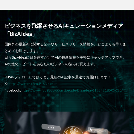
ビジネスを飛躍させるAIキュレーションメディア
「BizAIdea」
国内外の最新AIに関する記事やサービスリリース情報を、どこよりも早くま
とめてお届けします。
日々BizAIdeaに目を通すだけでAIの最新情報を手軽にキャッチアップでき、
AIの進化スピードをあなたのビジネスの強みに変えます。
SNSをフォローして頂くと、最新のAI記事を最速でお届けします！
X:
https://twitter.com/BizAIdea
Facebook:
https://www.facebook.com/people/Bizaidea/61554218505638/