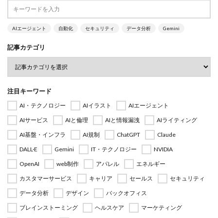
AIエージェント
自動化
セキュリティ
データ分析
Gemini
記事カテゴリ
注目キーワード
AI・テクノロジー
AIイラスト
AIエージェント
AIサービス
AIと倫理
AIと情報漏洩
AIライティング
AI基盤・インフラ
AI規制
ChatGPT
Claude
DALL·E
Gemini
IT・テクノロジー
NVIDIA
OpenAI
web制作
アパレル
エネルギー
カスタマーサービス
キャリア
セールス
セキュリティ
データ分析
デザイン
バックオフィス
ブレインストーミング
ヘルスケア
マーケティング