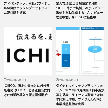
アドバンテック、次世代フィジカ
楽天市場 出店店舗限定で月間
ルAI向けエッジAIプラットフォー
10,000件まで無料。AIがレビュー
ム製品群を拡充
返信を自動生成する「AIレビュー
返信機能」をECGOに新搭載
2026年8月7日
2026年8月7日
ICHICO、東北企業向けにAI検索
ダイナミックマッププラットフォ
最適化（LLMO）と価値創出に向
ーム、2027年３月期第１四半期決
けたAI業務導入支援を提供開始
算を発表 ライセンス型売上は前
年同期比増加、フィジカルAI向け
事業基盤整備が進展