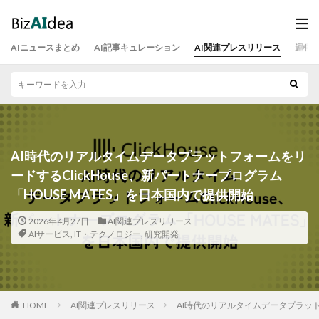
AIニュースまとめ
AI記事キュレーション
AI関連プレスリリース
運営
AI時代のリアルタイムデータプラットフォームをリ
ードするClickHouse、新パートナープログラム
「HOUSE MATES」を日本国内で提供開始
2026年4月27日
AI関連プレスリリース
AIサービス
,
IT・テクノロジー
,
研究開発
HOME
AI関連プレスリリース
AI時代のリアルタイムデータプラットフ