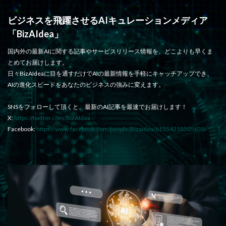
ビジネスを飛躍させるAIキュレーションメディア
「BizAIdea」
国内外の最新AIに関する記事やサービスリリース情報を、どこよりも早くま
とめてお届けします。
日々BizAIdeaに目を通すだけでAIの最新情報を手軽にキャッチアップでき、
AIの進化スピードをあなたのビジネスの強みに変えます。
SNSをフォローして頂くと、最新のAI記事を最速でお届けします！
X:
https://twitter.com/BizAIdea
Facebook:
https://www.facebook.com/people/Bizaidea/61554218505638/