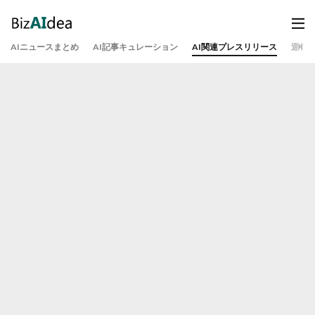
AIニュースまとめ
AI記事キュレーション
AI関連プレスリリース
運営