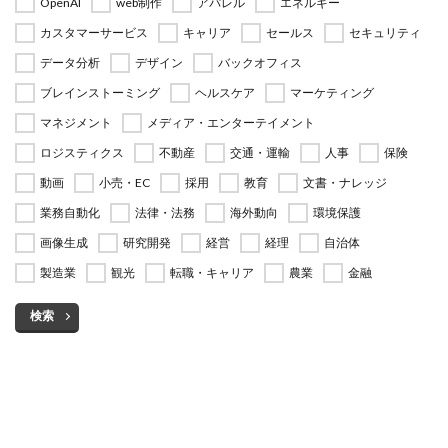
OpenAI
web制作
アパレル
エネルギー
カスタマーサービス
キャリア
セールス
セキュリティ
データ分析
デザイン
バックオフィス
ブレインストーミング
ヘルスケア
マーケティング
マネジメント
メディア・エンターテイメント
ロジスティクス
不動産
交通・運輸
人事
保険
動画
小売・EC
採用
教育
文書・ナレッジ
業務自動化
法律・法務
海外動向
環境保護
画像生成
研究開発
経営
経理
自治体
製造業
観光
転職・キャリア
農業
金融
検索