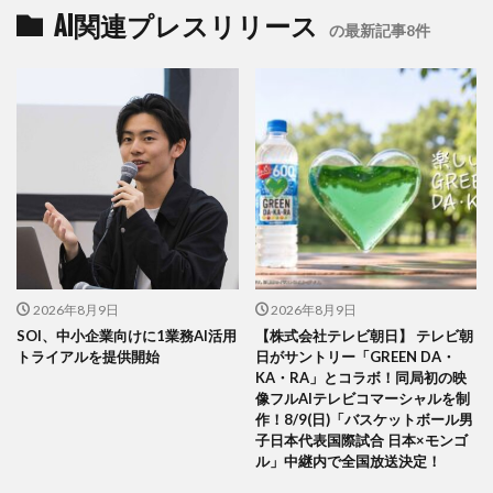
AI関連プレスリリース
の最新記事8件
2026年8月9日
2026年8月9日
SOI、中小企業向けに1業務AI活用
【株式会社テレビ朝日】 テレビ朝
トライアルを提供開始
日がサントリー「GREEN DA・
KA・RA」とコラボ！同局初の映
像フルAIテレビコマーシャルを制
作！8/9(日)「バスケットボール男
子日本代表国際試合 日本×モンゴ
ル」中継内で全国放送決定！