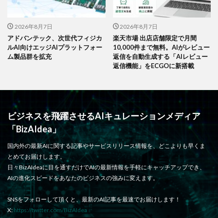
2026年8月7日
2026年8月7日
アドバンテック、次世代フィジカ
楽天市場 出店店舗限定で月間
ルAI向けエッジAIプラットフォー
10,000件まで無料。AIがレビュー
ム製品群を拡充
返信を自動生成する「AIレビュー
返信機能」をECGOに新搭載
ビジネスを飛躍させるAIキュレーションメディア
「BizAIdea」
国内外の最新AIに関する記事やサービスリリース情報を、どこよりも早くま
とめてお届けします。
日々BizAIdeaに目を通すだけでAIの最新情報を手軽にキャッチアップでき、
AIの進化スピードをあなたのビジネスの強みに変えます。
SNSをフォローして頂くと、最新のAI記事を最速でお届けします！
X:
https://twitter.com/BizAIdea