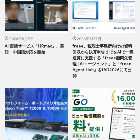
2026年8月7日
2026年8月7日
AI 面接サービス「HRmax」、英
freee、税理士事務所向けの資料
語・中国語対応を開始
回収から決算申告までをAIで一気
通貫に支援する「freee顧問先管
理 | AIエージェント」と「freee
Agent Hub」をfAD2026にて公
開