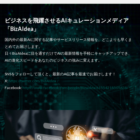
ビジネスを飛躍させるAIキュレーションメディア
「BizAIdea」
国内外の最新AIに関する記事やサービスリリース情報を、どこよりも早くま
とめてお届けします。
日々BizAIdeaに目を通すだけでAIの最新情報を手軽にキャッチアップでき、
AIの進化スピードをあなたのビジネスの強みに変えます。
SNSをフォローして頂くと、最新のAI記事を最速でお届けします！
X:
https://twitter.com/BizAIdea
Facebook:
https://www.facebook.com/people/Bizaidea/61554218505638/