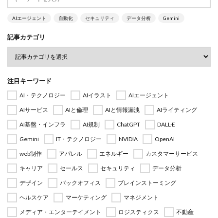
AIエージェント
自動化
セキュリティ
データ分析
Gemini
記事カテゴリ
注目キーワード
AI・テクノロジー
AIイラスト
AIエージェント
AIサービス
AIと倫理
AIと情報漏洩
AIライティング
AI基盤・インフラ
AI規制
ChatGPT
DALL·E
Gemini
IT・テクノロジー
NVIDIA
OpenAI
web制作
アパレル
エネルギー
カスタマーサービス
キャリア
セールス
セキュリティ
データ分析
デザイン
バックオフィス
ブレインストーミング
ヘルスケア
マーケティング
マネジメント
メディア・エンターテイメント
ロジスティクス
不動産