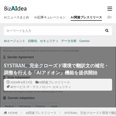
AIニュースまとめ
AI記事キュレーション
AI関連プレスリリース
運営
AIエージェント
自動化
セキュリティ
データ分析
Gemini
SYSTRAN、完全クローズド環境で翻訳文の補完・
調整を行える「AIアドオン」機能を提供開始
2026年4月17日
AI関連プレスリリース
AIサービス
,
IT・テクノロジー
,
セキュリティ
HOME
AI関連プレスリリース
SYSTRAN、完全クローズド環境で