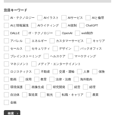
注目キーワード
AI・テクノロジー
AIイラスト
AIサービス
AIと倫理
AIと情報漏洩
AIライティング
AI規制
ChatGPT
DALL·E
IT・テクノロジー
OpenAI
web制作
アパレル
エネルギー
カスタマーサービス
キャリア
セールス
セキュリティ
デザイン
バックオフィス
ブレインストーミング
ヘルスケア
マーケティング
マネジメント
メディア・エンターテイメント
ロジスティクス
不動産
交通・運輸
人事
保険
動画
採用
教育
法律・法務
海外動向
環境保護
画像生成
研究開発
経営
経理
自治体
製造業
観光
転職・キャリア
農業
金融
検索