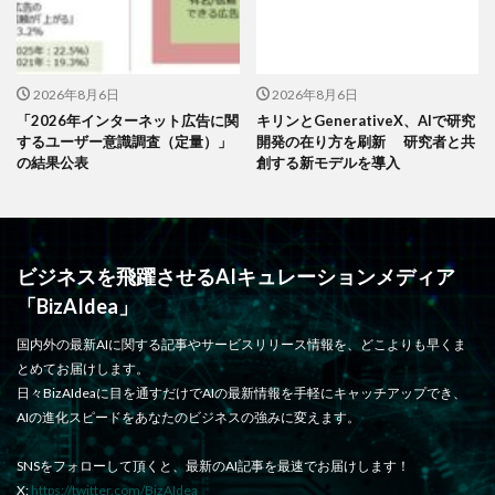
2026年8月6日
2026年8月6日
「2026年インターネット広告に関
キリンとGenerativeX、AIで研究
するユーザー意識調査（定量）」
開発の在り方を刷新 研究者と共
の結果公表
創する新モデルを導入
ビジネスを飛躍させるAIキュレーションメディア
「BizAIdea」
国内外の最新AIに関する記事やサービスリリース情報を、どこよりも早くま
とめてお届けします。
日々BizAIdeaに目を通すだけでAIの最新情報を手軽にキャッチアップでき、
AIの進化スピードをあなたのビジネスの強みに変えます。
SNSをフォローして頂くと、最新のAI記事を最速でお届けします！
X:
https://twitter.com/BizAIdea