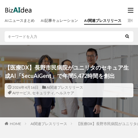
AIニュースまとめ
AI記事キュレーション
AI関連プレスリリース
運営
【医療DX】長野市民病院がユニリタのセキュア生
成AI「SecuAiGent」で年間5,472時間を創出
2026年4月16日
AI関連プレスリリース
AIサービス
,
セキュリティ
,
ヘルスケア
HOME
AI関連プレスリリース
【医療DX】長野市民病院がユニリタのセキ