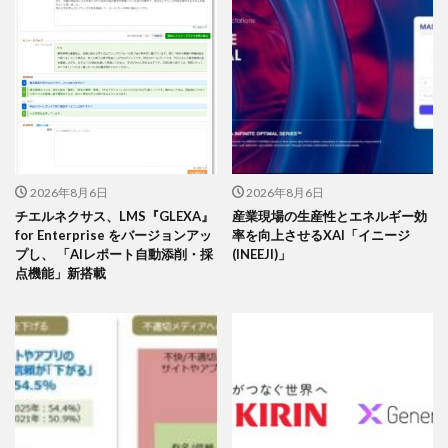
2026年8月6日
2026年8月6日
チエルネクサス、LMS『GLEXA』
産業現場の生産性とエネルギー効
for Enterprise をバージョンアッ
率を向上させるXAI「イニージ
プし、 「AIレポート自動添削・採
(INEEJI)」
点機能」新搭載