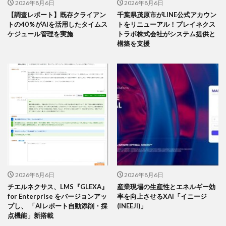
2026年8月6日
2026年8月6日
【調査レポート】既存クライアン
千葉県茂原市がLINE公式アカウン
トの40％がAIを活用したタイムス
トをリニューアル！プレイネクス
ケジュール管理を実施
トラボ株式会社がシステム提供と
構築を支援
2026年8月6日
2026年8月6日
チエルネクサス、LMS『GLEXA』
産業現場の生産性とエネルギー効
for Enterprise をバージョンアッ
率を向上させるXAI「イニージ
プし、 「AIレポート自動添削・採
(INEEJI)」
点機能」新搭載