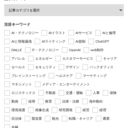
注目キーワード
AI・テクノロジー
AIイラスト
AIサービス
AIと倫理
AIと情報漏洩
AIライティング
AI規制
ChatGPT
DALL·E
IT・テクノロジー
OpenAI
web制作
アパレル
エネルギー
カスタマーサービス
キャリア
セールス
セキュリティ
デザイン
バックオフィス
ブレインストーミング
ヘルスケア
マーケティング
マネジメント
メディア・エンターテイメント
ロジスティクス
不動産
交通・運輸
人事
保険
動画
採用
教育
法律・法務
海外動向
環境保護
画像生成
研究開発
経営
経理
自治体
製造業
観光
転職・キャリア
農業
金融