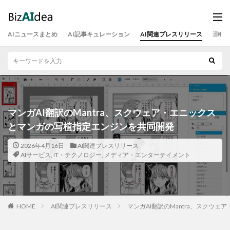
AIニュースまとめ
AI記事キュレーション
AI関連プレスリリース
運営
マンガAI翻訳のMantra、スクウェア・エニックス
とマンガの写植指定エンジンを共同開発
2026年4月16日
AI関連プレスリリース
AIサービス
,
IT・テクノロジー
,
メディア・エンターテイメント
HOME
AI関連プレスリリース
マンガAI翻訳のMantra、スクウ