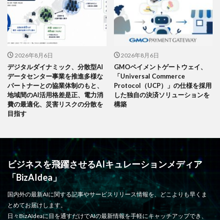
2026年8月6日
2026年8月6日
デジタルダイナミック、分散型AI
GMOペイメントゲートウェイ、
データセンター事業を推進多様な
「Universal Commerce
パートナーとの協業体制のもと、
Protocol（UCP）」の仕様を採用
地域間のAI活用格差是正、電力消
した独自の決済ソリューションを
費の最適化、災害リスクの分散を
構築
目指す
ビジネスを飛躍させるAIキュレーションメディア
「BizAIdea」
国内外の最新AIに関する記事やサービスリリース情報を、どこよりも早くま
とめてお届けします。
日々BizAIdeaに目を通すだけでAIの最新情報を手軽にキャッチアップでき、