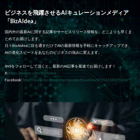
ビジネスを飛躍させるAIキュレーションメディア
「BizAIdea」
国内外の最新AIに関する記事やサービスリリース情報を、どこよりも早くま
とめてお届けします。
日々BizAIdeaに目を通すだけでAIの最新情報を手軽にキャッチアップでき、
AIの進化スピードをあなたのビジネスの強みに変えます。
SNSをフォローして頂くと、最新のAI記事を最速でお届けします！
X:
https://twitter.com/BizAIdea
Facebook:
https://www.facebook.com/people/Bizaidea/61554218505638/