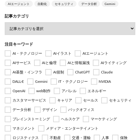
AIエージェント
自動化
セキュリティ
データ分析
Gemini
記事カテゴリ
注目キーワード
AI・テクノロジー
AIイラスト
AIエージェント
AIサービス
AIと倫理
AIと情報漏洩
AIライティング
AI基盤・インフラ
AI規制
ChatGPT
Claude
DALL·E
Gemini
IT・テクノロジー
NVIDIA
OpenAI
web制作
アパレル
エネルギー
カスタマーサービス
キャリア
セールス
セキュリティ
データ分析
デザイン
バックオフィス
ブレインストーミング
ヘルスケア
マーケティング
マネジメント
メディア・エンターテイメント
ロジスティクス
不動産
交通・運輸
人事
保険