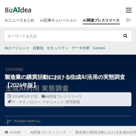
AIニュースまとめ
AI記事キュレーション
AI関連プレスリリース
運営
AIエージェント
自動化
セキュリティ
データ分析
Gemini
製造業の購買活動における生成AI活用の実態調査
【2026年版】
2026年3月17日
AI関連プレスリリース
IT・テクノロジー
,
マネジメント
,
研究開発
HOME
AI関連プレスリリース
製造業の購買活動における生成AI活用