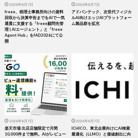
2026年8月7日
2026年8月7日
freee、税理士事務所向けの資料
アドバンテック、次世代フィジカ
回収から決算申告までをAIで一気
ルAI向けエッジAIプラットフォー
通貫に支援する「freee顧問先管
ム製品群を拡充
理 | AIエージェント」と「freee
Agent Hub」をfAD2026にて公
開
2026年8月7日
2026年8月7日
楽天市場 出店店舗限定で月間
ICHICO、東北企業向けにAI検索
10,000件まで無料。AIがレビュー
最適化（LLMO）と価値創出に向