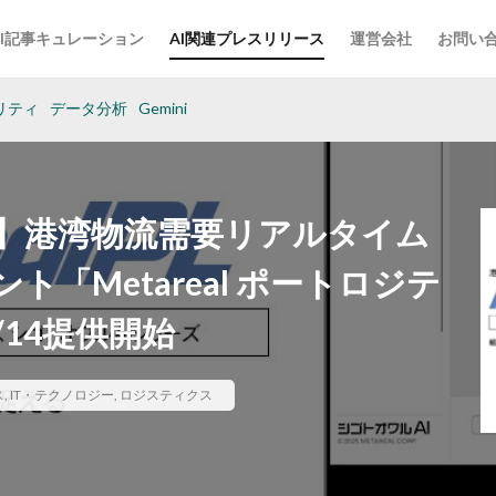
AI記事キュレーション
AI関連プレスリリース
運営会社
お問い
リティ
データ分析
Gemini
】港湾物流需要リアルタイム
ト「Metareal ポートロジテ
11/14提供開始
ス
,
IT・テクノロジー
,
ロジスティクス