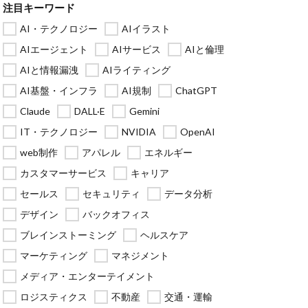
注目キーワード
AI・テクノロジー
AIイラスト
AIエージェント
AIサービス
AIと倫理
AIと情報漏洩
AIライティング
AI基盤・インフラ
AI規制
ChatGPT
Claude
DALL·E
Gemini
IT・テクノロジー
NVIDIA
OpenAI
web制作
アパレル
エネルギー
カスタマーサービス
キャリア
セールス
セキュリティ
データ分析
デザイン
バックオフィス
ブレインストーミング
ヘルスケア
マーケティング
マネジメント
メディア・エンターテイメント
ロジスティクス
不動産
交通・運輸