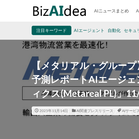
AIニュースまとめ
注目キーワード
AIエージェント
自動化
セキュ
【メタリアル・グループ
予測レポートAIエージェン
ィクス(Metareal PL)」
2025年11月14日
AI関連プレスリリース
AIサービ