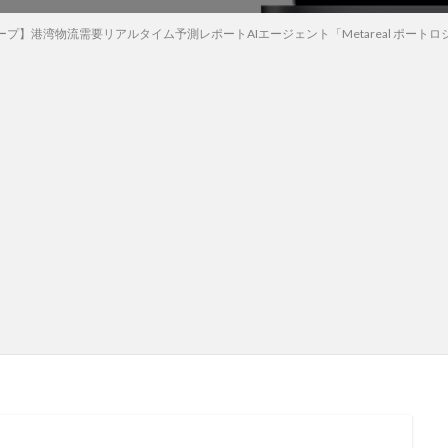
】港湾物流需要リアルタイム予測レポートAIエージェント「Metareal ポートロジティクス