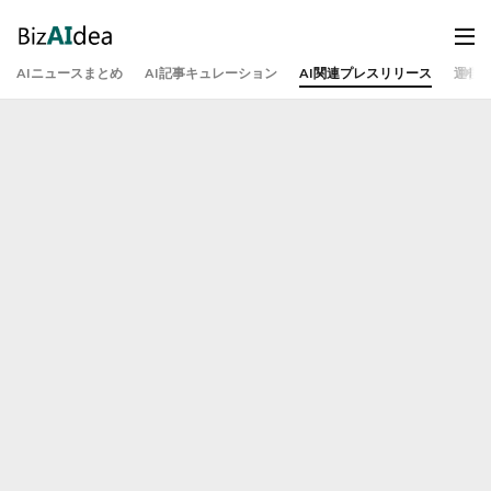
AIニュースまとめ
AI記事キュレーション
AI関連プレスリリース
運営