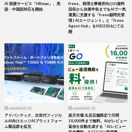
AI 面接サービス「HRmax」、英
freee、税理士事務所向けの資料
語・中国語対応を開始
回収から決算申告までをAIで一気
通貫に支援する「freee顧問先管
理 | AIエージェント」と「freee
Agent Hub」をfAD2026にて公
開
2026年8月7日
2026年8月7日
アドバンテック、次世代フィジカ
楽天市場 出店店舗限定で月間
ルAI向けエッジAIプラットフォー
10,000件まで無料。AIがレビュー
ム製品群を拡充
返信を自動生成する「AIレビュー
返信機能」をECGOに新搭載