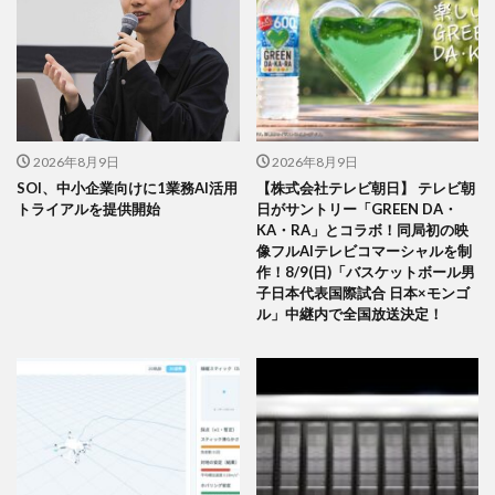
2026年8月9日
2026年8月9日
SOI、中小企業向けに1業務AI活用
【株式会社テレビ朝日】 テレビ朝
トライアルを提供開始
日がサントリー「GREEN DA・
KA・RA」とコラボ！同局初の映
像フルAIテレビコマーシャルを制
作！8/9(日)「バスケットボール男
子日本代表国際試合 日本×モンゴ
ル」中継内で全国放送決定！