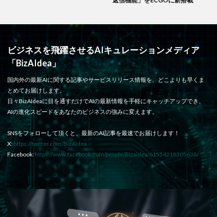
ビジネスを飛躍させるAIキュレーションメディア
「BizAIdea」
国内外の最新AIに関する記事やサービスリリース情報を、どこよりも早くま
とめてお届けします。
日々BizAIdeaに目を通すだけでAIの最新情報を手軽にキャッチアップでき、
AIの進化スピードをあなたのビジネスの強みに変えます。
SNSをフォローして頂くと、最新のAI記事を最速でお届けします！
X:
https://twitter.com/BizAIdea
Facebook:
https://www.facebook.com/people/Bizaidea/61554218505638/