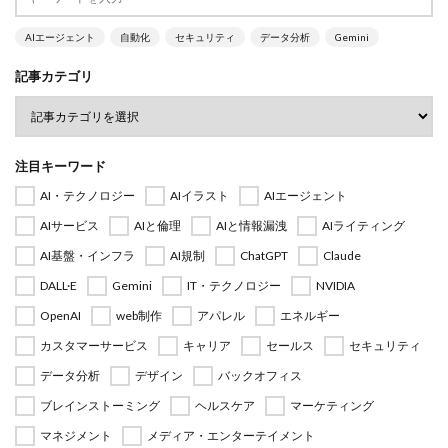
AIエージェント
自動化
セキュリティ
データ分析
Gemini
記事カテゴリ
注目キーワード
AI・テクノロジー
AIイラスト
AIエージェント
AIサービス
AIと倫理
AIと情報漏洩
AIライティング
AI基盤・インフラ
AI規制
ChatGPT
Claude
DALL·E
Gemini
IT・テクノロジー
NVIDIA
OpenAI
web制作
アパレル
エネルギー
カスタマーサービス
キャリア
セールス
セキュリティ
データ分析
デザイン
バックオフィス
ブレインストーミング
ヘルスケア
マーケティング
マネジメント
メディア・エンターテイメント